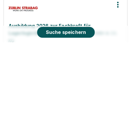
Ausbildung 2026 zur Fachkraft für
Suche speichern
Lagerlogistik (m/w/d)
STRABAG BMTI GMBH & CO.
KG
01.08.2027
64331 Weiterstadt
Video
90%
Eignung
Du bist noch unentschlossen?