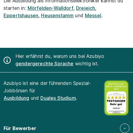
Die Ausbildung als Informationselektroniker kannst du
starten in:
Mörfelden-Walldorf
,
Dreieich
,
Eppertshausen
,
Heusenstamm
und
Messel
.
Hier erfährst du, warum uns bei Azubiyo
gendergerechte Sprache
wichtig ist.
Azubiyo ist eine der führenden Spezial-
Jobbörsen für
Ausbildung
und
Duales Studium
.
Für Bewerber