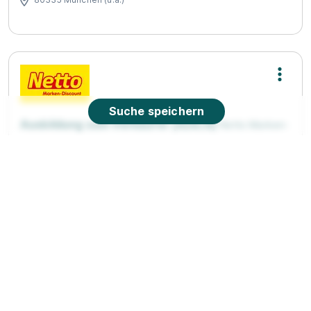
Suche speichern
Ausbildung zum Verkäufer (m/w/d)
Netto Marken-
Discount Stiftung & Co. KG
01.08.2026
81241 München (u.a.)
Video
90%
Eignung