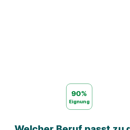
90%
Eignung
Welcher Beruf passt zu d