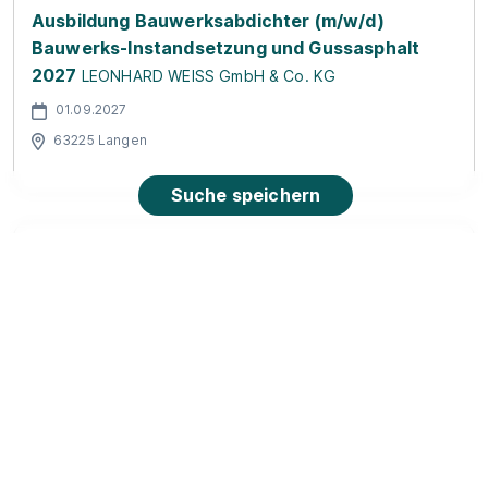
Ausbildung Bauwerksabdichter (m/w/d)
Bauwerks-Instandsetzung und Gussasphalt
2027
LEONHARD WEISS GmbH & Co. KG
01.09.2027
63225 Langen
Suche speichern
Auszubildende zum Kfz-Mechatroniker
(m/w/t/-) Ausbildungsstart 2026 Frankfurt
Renault Retail Group Deutschland GmbH
01.08.2026
60314 Frankfurt am Main
1.152 - 1.385 € pro Monat