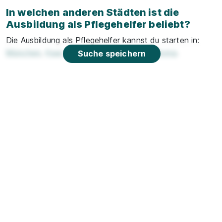
In welchen anderen Städten ist die
Ausbildung als Pflegehelfer beliebt?
Die Ausbildung als Pflegehelfer kannst du starten in:
München
,
Haar
,
Anzing
,
Aschheim
und
Aying
.
Suche speichern
Hier erfährst du, warum uns bei Azubiyo
gendergerechte Sprache
wichtig ist.
Azubiyo ist eine der führenden Spezial-
Jobbörsen für
Ausbildung
und
Duales Studium
.