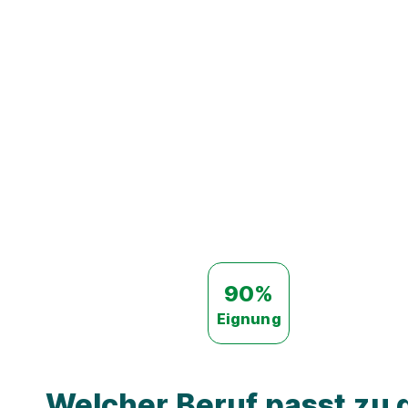
90%
Eignung
Welcher Beruf passt zu d