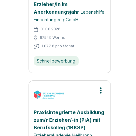
Erzieher/in im
Anerkennungsjahr
Lebenshilfe
Einrichtungen gGmbH
01.08.2026
67549 Worms
1.877 € pro Monat
Schnellbewerbung
Praxisintegrierte Ausbildung
zum/r Erzieher/-in (PiA) mit
Berufskolleg (1BKSP)
Erzieherakademie Heilbronn