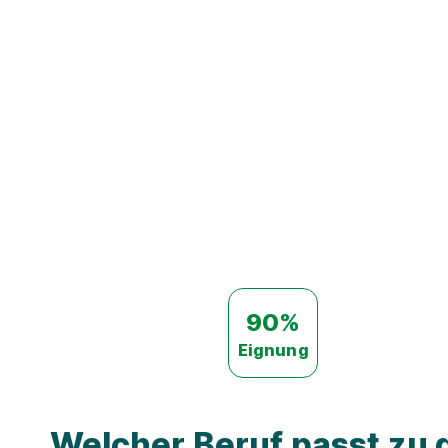
90%
Eignung
Welcher Beruf passt zu d