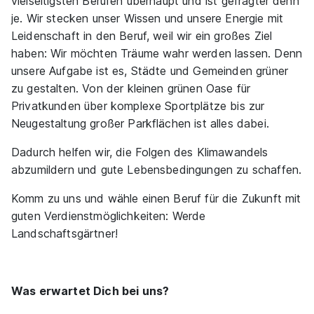
vielseitigsten Berufen überhaupt und ist gefragter denn
Knüppel Garten- und Landschaftsbaumeister
je. Wir stecken unser Wissen und unsere Energie mit
Leidenschaft in den Beruf, weil wir ein großes Ziel
01.08.2027
haben: Wir möchten Träume wahr werden lassen. Denn
21149 Hamburg
unsere Aufgabe ist es, Städte und Gemeinden grüner
1.140 - 1.390 € pro Monat
zu gestalten. Von der kleinen grünen Oase für
Privatkunden über komplexe Sportplätze bis zur
Neugestaltung großer Parkflächen ist alles dabei.
Dadurch helfen wir, die Folgen des Klimawandels
abzumildern und gute Lebensbedingungen zu schaffen.
Komm zu uns und wähle einen Beruf für die Zukunft mit
Gärtner Fachrichtung Garten- und
guten Verdienstmöglichkeiten: Werde
Landschaftsbau (m/w/d)
Link GmbH Garten- und
Landschaftsgärtner!
Landschaftsbau
01.09.2027
70736 Fellbach
Was erwartet Dich bei uns?
Video