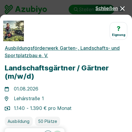
Schließen
Stellen finden
Ausbildung
Landschaftsgärtner/in
?
Eignung
Ausbildung
Ausbildungsförderwerk Garten-, Landschafts- und
Landschaftsgärtner/in 2026
Sportplatzbau e. V.
& 2027: Freie
Landschaftsgärtner / Gärtner
Ausbildungsplätze
(m/w/d)
01.08.2026
Lehárstraße 1
1.140 - 1.390 € pro Monat
Ausbildung
50 Plätze