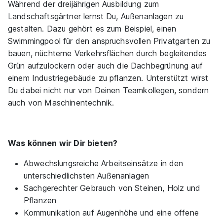
1.140 - 1.390 € pro Monat
Während der dreijährigen Ausbildung zum
Landschaftsgärtner lernst Du, Außenanlagen zu
gestalten. Dazu gehört es zum Beispiel, einen
Swimmingpool für den anspruchsvollen Privatgarten zu
bauen, nüchterne Verkehrsflächen durch begleitendes
Grün aufzulockern oder auch die Dachbegrünung auf
einem Industriegebäude zu pflanzen. Unterstützt wirst
Ausbildung Gärtner/in Fachrichtung Garten-
Du dabei nicht nur von Deinen Teamkollegen, sondern
und Landschaftsbau
auch von Maschinentechnik.
Jörg Seidenspinner Garten-
und Landschaftsbau GmbH
01.09.2026
Was können wir Dir bieten?
70567 Stuttgart
1.140 - 1.390 € pro Monat
Abwechslungsreiche Arbeitseinsätze in den
unterschiedlichsten Außenanlagen
Schnellbewerbung
Sachgerechter Gebrauch von Steinen, Holz und
Pflanzen
Kommunikation auf Augenhöhe und eine offene