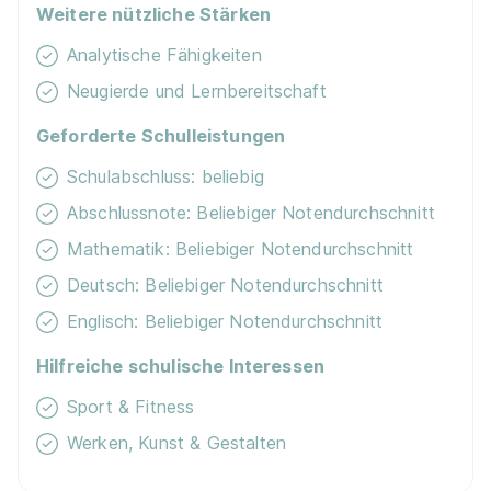
Weitere nützliche Stärken
Mehr erfahren
Analytische Fähigkeiten
Neugierde und Lernbereitschaft
Geforderte Schulleistungen
Schulabschluss: beliebig
Landschaftsgärtner / Gärtner (m/w/d)
Gartenbau
Abschlussnote: Beliebiger Notendurchschnitt
Wimmer GmbH
Mathematik: Beliebiger Notendurchschnitt
01.08.2027
Deutsch: Beliebiger Notendurchschnitt
85664 Hohenlinden
Englisch: Beliebiger Notendurchschnitt
1.140 - 1.390 € pro Monat
Hilfreiche schulische Interessen
Sport & Fitness
Werken, Kunst & Gestalten