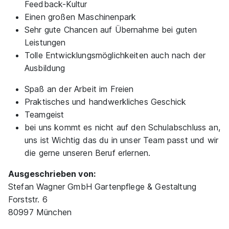
Feedback-Kultur
Einen großen Maschinenpark
Sehr gute Chancen auf Übernahme bei guten
Leistungen
Ausbildung Gärtner/-in - Fachrichtung Garten-
Tolle Entwicklungsmöglichkeiten auch nach der
und Landschaftsbau (m/w/d) Beginn
Ausbildung
01.09.2027
Stadt Bruchsal
01.09.2027
Spaß an der Arbeit im Freien
Praktisches und handwerkliches Geschick
76646 Bruchsal
Teamgeist
1.368 - 1.464 € pro Monat
bei uns kommt es nicht auf den Schulabschluss an,
uns ist Wichtig das du in unser Team passt und wir
die gerne unseren Beruf erlernen.
Ausgeschrieben von:
Stefan Wagner GmbH Gartenpflege & Gestaltung
Forststr. 6
Gärtner/-in im Garten- und Landschaftsbau
80997 München
Jakob Leonhards Söhne GmbH & Co. KG