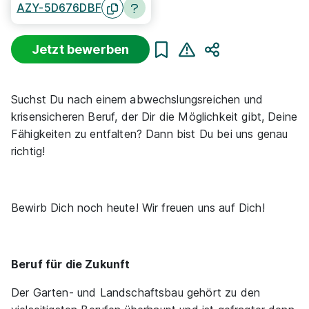
Freie Stellen finden
AZY-5D676DBF
Jetzt bewerben
Teilen
Sortierung
Beginn
Schulabschluss
Au
Suchst Du nach einem abwechslungsreichen und
Suche zurücksetzen
krisensicheren Beruf, der Dir die Möglichkeit gibt, Deine
Fähigkeiten zu entfalten? Dann bist Du bei uns genau
richtig!
Infos zum Beruf Landschaftsgärtner
459 Ausbildungsplätze
Bewirb Dich noch heute! Wir freuen uns auf Dich!
Beruf für die Zukunft
Der Garten- und Landschaftsbau gehört zu den
Landschaftsgärtner / Gärtner (m/w/d)