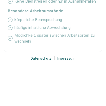
Keine Dienstreisen oder nur in Ausnahmefällen
1.140 - 1.390 € pro Monat
Besondere Arbeitsumstände
körperliche Beanspruchung
häufige inhaltliche Abwechslung
Möglichkeit, später zwischen Arbeitsorten zu
wechseln
Landschaftsgärtner / Gärtner (m/w/d)
Dörffer
GmbH Garten und Landschaftsbau
Datenschutz
|
Impressum
01.08.2027
30989 Gehrden
1.140 - 1.390 € pro Monat