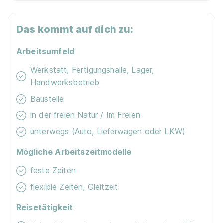
Landschaftsgärtner / Gärtner (m/w/d)
Ausbildungsförderwerk Garten-, Landschafts- und
Das kommt auf dich zu:
Sportplatzbau e. V.
Arbeitsumfeld
01.08.2026
Werkstatt, Fertigungshalle, Lager,
82166 Lehárstraße 1
Handwerksbetrieb
1.140 - 1.390 € pro Monat
Baustelle
in der freien Natur / Im Freien
unterwegs (Auto, Lieferwagen oder LKW)
Mögliche Arbeitszeitmodelle
feste Zeiten
Landschaftsgärtner / Gärtner (m/w/d)
Garten-
Richter GmbH
flexible Zeiten, Gleitzeit
01.08.2027
Reisetätigkeit
95496 Glashütten