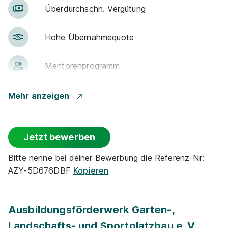
Über­durch­schn. Ver­gü­tung
Hohe Über­nah­me­quote
Men­to­ren­pro­gramm
Landschaftsgärtner / Gärtner (m/w/d)
grünERleben GmbH Garten- und Landschaftsbau
Gute An­bin­dung
Mehr anzeigen
01.08.2027
59368 Werne
Events
1.140 - 1.390 € pro Monat
Jetzt bewerben
Park­plätze
Bitte nenne bei deiner Bewerbung die Referenz-Nr:
Neu
AZY-5D676DBF
Kopieren
Azubi-Frei­zei­ten
Zu­satz­qua­li­fi­ka­tio­nen
Ausbildungsförderwerk Garten-,
Landschafts- und Sportplatzbau e. V.