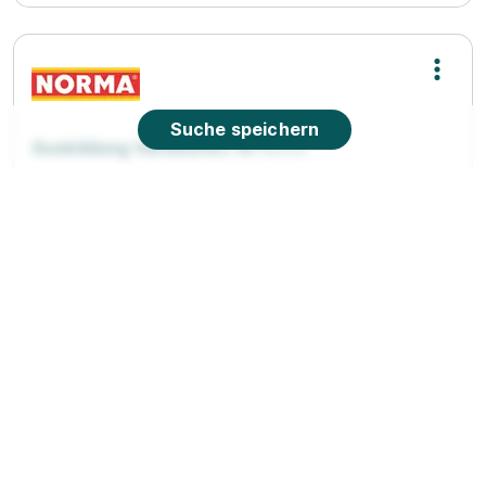
Suche speichern
Ausbildung Verkäufer/-in
Norma
Lebensmittelfilialbetrieb Stiftung & Co. KG
01.08.2026
89278 Nersingen
1.350 - 1.550 € pro Monat
Ausbildung Verkäufer/-in
Norma