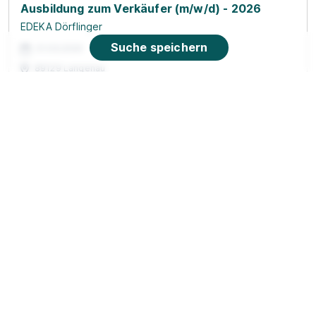
Ausbildung zum Verkäufer (m/w/d) - 2026
EDEKA Dörflinger
Suche speichern
01.09.2026
89129 Langenau
90%
Eignung
Du bist noch unentschlossen?
Geh auf Nummer sicher mit unserem Berufswahltest.
Eignung checken und passende Stelle finden.
Mehr erfahren