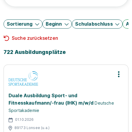
Sortierung
Beginn
Schulabschluss
Au
Suche zurücksetzen
722 Ausbildungsplätze
Duale Ausbildung Sport- und
Fitnesskaufmann/-frau (IHK) m/w/d
Deutsche
Sportakademie
01.10.2026
89173 Lonsee (u.a.)