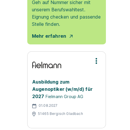
Geh auf Nummer sicher mit
unserem Berufswahltest.
Eignung checken und passende
Stelle finden.
Mehr erfahren
Ausbildung zum
Augenoptiker (w/m/d) für
2027
Fielmann Group AG
01.08.2027
51465 Bergisch Gladbach