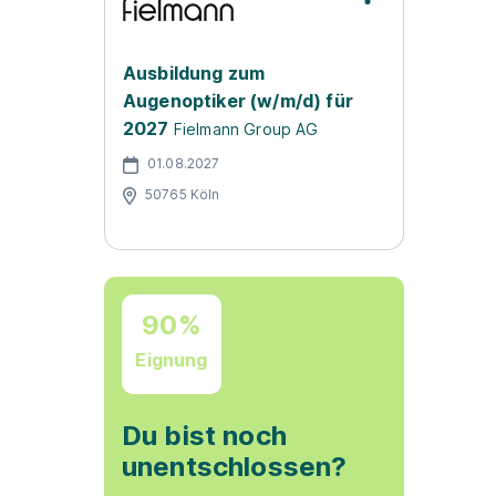
Ausbildung zum
Augenoptiker (w/m/d) für
2027
Fielmann Group AG
01.08.2027
50765 Köln
90%
Eignung
Du bist noch
unentschlossen?