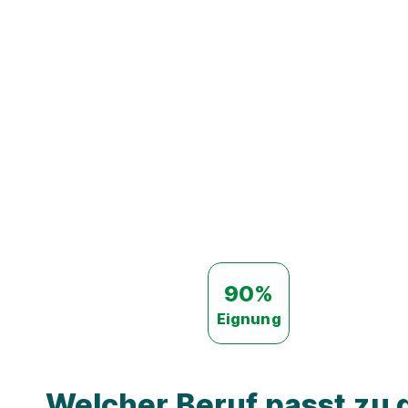
90%
Eignung
Welcher Beruf passt zu d