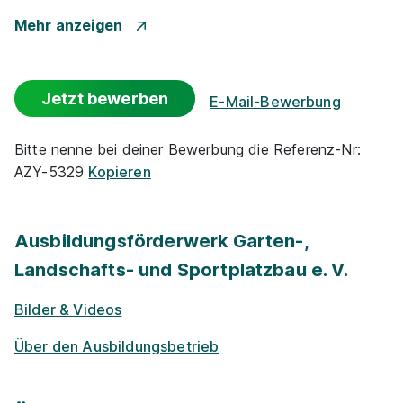
1.140 - 1.390 € pro Monat
Gute An­bin­dung
Mehr anzeigen
Events
Jetzt bewerben
E-Mail-Bewerbung
Park­plätze
Bitte nenne bei deiner Bewerbung die Referenz-Nr:
AZY-5329
Kopieren
Azubi-Frei­zei­ten
Landschaftsgärtner / Gärtner (m/w/d)
Georg
Schulz Garten-, Landschafts- und Sportplatzbau GmbH &
Zu­satz­qua­li­fi­ka­tio­nen
Co. KG
Ausbildungsförderwerk Garten-,
01.08.2027
Landschafts- und Sportplatzbau e. V.
Events für Schü­ler / Stu­die­ren­de
14979 Großbeeren
1.140 - 1.390 € pro Monat
Bilder & Videos
Exkur­sionen
Über den Ausbildungsbetrieb
Nachhaltigkeit / Umweltschutz