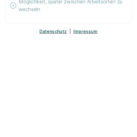
Möglichkeit, später zwischen Arbeitsorten zu
wechseln
Datenschutz
|
Impressum
Landschaftsgärtner / Gärtner (m/w/d)
Lutze
Garten-, Landschafts- und Sportplatzbau GmbH
01.08.2027
14542 Werder Havel
1.140 - 1.390 € pro Monat