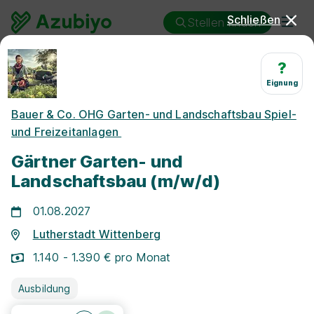
Schließen
Stellen finden
Ausbildung
Lutherstadt Wittenberg
?
Landschaftsgärtner/in
Eignung
Ausbildung
Bauer & Co. OHG Garten- und Landschaftsbau Spiel-
und Freizeitanlagen
Landschaftsgärtner/in
Lutherstadt Wittenberg
Gärtner Garten- und
Landschaftsbau (m/w/d)
01.08.2027
Lutherstadt Wittenberg
1.140 - 1.390 € pro Monat
25 km
Ausbildung
Freie Stellen finden