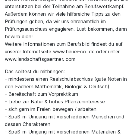
Bauer & Co. OHG Garten- und Landschaftsbau Spiel- und
unterstützen bei der Teilnahme am Berufswettkampf.
Freizeitanlagen
Außerdem können wir viele hilfsreiche Tipps zu den
01.08.2027
Prüfungen geben, da wir uns ehrenamtlich im
06886 Lutherstadt Wittenberg
Prüfungsausschuss engagieren. Lust bekommen, dann
1.140 - 1.390 € pro Monat
bewirb dich!
Weitere Informationen zum Berufsbild findest du auf
unserer Internetseite www.bauer-co. de oder unter
www.landschaftsgaertner. com
Ähnliche Stellen
Das solltest du mitbringen:
- mindestens einen Realschulabschluss (gute Noten in
den Fächern Mathematik, Biologie & Deutsch)
- Bereitschaft zum Vorpraktikum
- Liebe zur Natur & hohes Pflanzeninteresse
Landschaftsgärtner / Gärtner (m/w/d)
Garten-
- sich gern im Freien bewegen / arbeiten
und Landschaftsbau Lichey Inh. Hagen Lichey
- Spaß im Umgang mit verschiedenen Menschen und
01.08.2027
dessen Charakteren
06847 Dessau
- Spaß im Umgang mit verschiedenen Materialien &