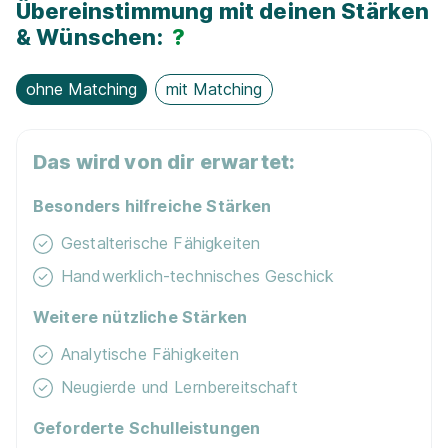
Übereinstimmung mit deinen Stärken
Kostenloses WLAN
& Wünschen:
?
Landschaftsgärtner / Gärtner (m/w/d)
Reinhold
Lern­mit­tel­zu­schuss
ohne Matching
mit Matching
Fehmer GmbH Garten-, Landschafts- und Sportplatzbau
01.08.2027
14612 Falkensee
Das wird von dir erwartet:
1.140 - 1.390 € pro Monat
Besonders hilfreiche Stärken
Gestalterische Fähigkeiten
Handwerklich-technisches Geschick
Weitere nützliche Stärken
Analytische Fähigkeiten
Landschaftsgärtner / Gärtner (m/w/d)
Michael
Schob Garten- und Landschaftsbau GmbH & Co. KG
Neugierde und Lernbereitschaft
01.08.2027
Geforderte Schulleistungen
14656 Brieselang