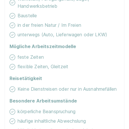
Handwerksbetrieb
Landschaftsgärtner / Gärtner (m/w/d)
Riedrich
Baustelle
und Dremel GmbH Garten- und Landschaftsbau
in der freien Natur / Im Freien
01.08.2027
unterwegs (Auto, Lieferwagen oder LKW)
14612 Falkensee
1.140 - 1.390 € pro Monat
Mögliche Arbeitszeitmodelle
feste Zeiten
flexible Zeiten, Gleitzeit
Reisetätigkeit
Keine Dienstreisen oder nur in Ausnahmefällen
Landschaftsgärtner / Gärtner (m/w/d)
Kusche
Besondere Arbeitsumstände
und Dremel GmbH Baumdienst
körperliche Beanspruchung
01.08.2027
14612 Falkensee
häufige inhaltliche Abwechslung
1.140 - 1.390 € pro Monat