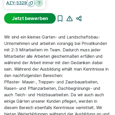
AZY-5329
Jetzt bewerben
Teilen
Sortierung
Beginn
Schulabschluss
Au
Wir sind ein kleines Garten- und Landschaftsbau-
Suche zurücksetzen
Unternehmen und arbeiten vorangig bei Privatkunden
mit 2-3 Mitarbeitern im Team. Dadurch muss jeder
Infos zum Beruf Landschaftsgärtner
Mitarbeiter alle Arbeiten gleichermaßen erfüllen und
während der Arbeit immer mit den Gedanken dabei
sein. Während der Ausbildung erhält man Kenntnisse in
1 Ausbildungsplatz
den nachfolgenden Bereichen:
Pflaster- Mauer-, Treppen- und Zaunbauarbeiten,
Rasen- und Pflanzarbeiten, Dachbegrünungs- und
auch Teich- und Holzbauarbeiten. Da wir auch auch
einige Gärten unserer Kunden pflegen, werden in
diesem Bereich ebenfalls Kenntnisse vermittelt. Wir
Gärtner Garten- und Landschaftsbau (m/w/d)
bieten Weiterbildungen während der Ausbildung an und