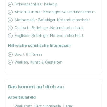
Schulabschluss: beliebig
1.140 - 1.390 € pro Monat
Abschlussnote: Beliebiger Notendurchschnitt
Mathematik: Beliebiger Notendurchschnitt
Deutsch: Beliebiger Notendurchschnitt
90%
Englisch: Beliebiger Notendurchschnitt
Eignung
Hilfreiche schulische Interessen
Sport & Fitness
Du bist noch unentschlossen?
Werken, Kunst & Gestalten
Geh auf Nummer sicher mit unserem Berufswahltest.
Eignung checken und passende Stelle finden.
Mehr erfahren
Das kommt auf dich zu:
Arbeitsumfeld
Werkstatt, Fertigungshalle, Lager,