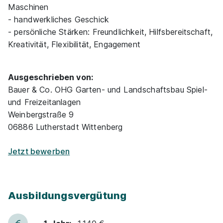
Maschinen
1.140 - 1.390 € pro Monat
- handwerkliches Geschick
- persönliche Stärken: Freundlichkeit, Hilfsbereitschaft,
Kreativität, Flexibilität, Engagement
Ausgeschrieben von:
Bauer & Co. OHG Garten- und Landschaftsbau Spiel-
Landschaftsgärtner / Gärtner (m/w/d)
Kühn
und Freizeitanlagen
Garten-, Landschafts -und Sportplatzbau GmbH
Weinbergstraße 9
01.08.2027
06886 Lutherstadt Wittenberg
06917 Jessen
Jetzt bewerben
1.140 - 1.390 € pro Monat
Ausbildungsvergütung