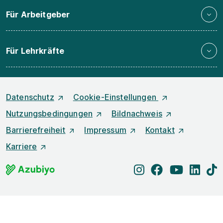
Für Arbeitgeber
Für Lehrkräfte
Datenschutz
Cookie-Einstellungen
Nutzungsbedingungen
Bildnachweis
Barrierefreiheit
Impressum
Kontakt
Karriere
instagram
facebook
youtube
linked
t