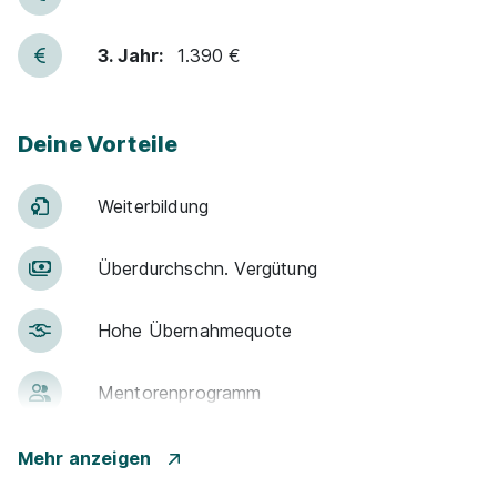
3. Jahr:
1.390 €
Deine Vorteile
Weiter­bildung
Über­durch­schn. Ver­gü­tung
Hohe Über­nah­me­quote
Men­to­ren­pro­gramm
Gute An­bin­dung
Mehr anzeigen