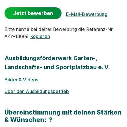
Events
Jetzt bewerben
E-Mail-Bewerbung
Park­plätze
Bitte nenne bei deiner Bewerbung die Referenz-Nr:
AZY-13668
Kopieren
Azubi-Frei­zei­ten
Zu­satz­qua­li­fi­ka­tio­nen
Ausbildungsförderwerk Garten-,
Landschafts- und Sportplatzbau e. V.
Events für Schü­ler / Stu­die­ren­de
Bilder & Videos
Exkur­sionen
Über den Ausbildungsbetrieb
Nachhaltigkeit / Umweltschutz
Übereinstimmung mit deinen Stärken
Kostenloses WLAN
& Wünschen:
?