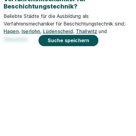
Beschichtungstechnik?
Beliebte Städte für die Ausbildung als
Verfahrensmechaniker für Beschichtungstechnik sind:
Hagen
,
Iserlohn
,
Lüdenscheid
,
Thallwitz
und
Weischlitz
.
Suche speichern
Hier erfährst du, warum uns bei Azubiyo
gendergerechte Sprache
wichtig ist.
Azubiyo ist eine der führenden Spezial-
Jobbörsen für
Ausbildung
und
Duales Studium
.