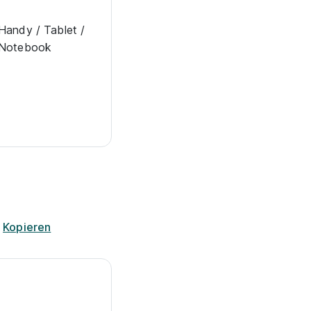
Han­dy / Tab­let /
Note­book
8
Kopieren