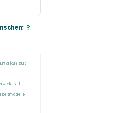
ünschen:
?
f dich zu:
lerwerkstatt
szeitmodelle