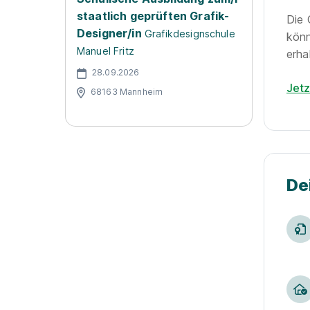
staatlich geprüften Grafik-
Die 
Designer/in
Grafikdesignschule
könn
Manuel Fritz
erha
28.09.2026
Jet
68163 Mannheim
De