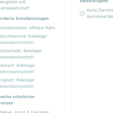
Reisetätigkeit
Neugierde und
Lernbereitschaft
Keine Dienstr
Ausnahmefäll
orderte Schulleistungen
Schulabschluss: Mittlere Reife
Abschlussnote: Beliebiger
Notendurchschnitt
Mathematik: Beliebiger
Notendurchschnitt
Deutsch: Beliebiger
Notendurchschnitt
Englisch: Beliebiger
Notendurchschnitt
reiche schulische
eressen
Werken, Kunst & Gestalten