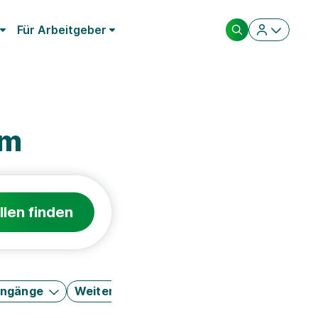
Für Arbeitgeber
im
llen finden
engänge
Weitere Filter