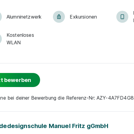
Alumni­netz­werk
Exkur­sionen
Kostenloses
WLAN
zt bewerben
nne bei deiner Bewerbung die Referenz-Nr: AZY-4A7FD4G
edesignschule Manuel Fritz gGmbH