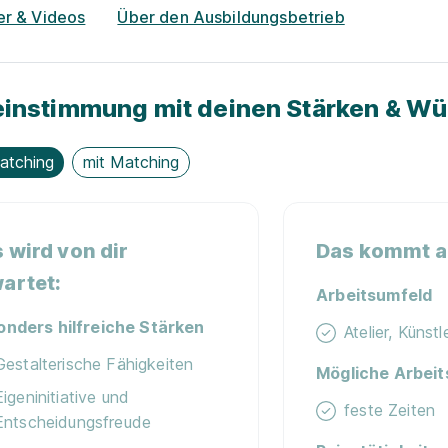
er & Videos
Über den Ausbildungsbetrieb
instimmung mit deinen Stärken & W
atching
mit Matching
 wird von dir
Das kommt au
artet:
Arbeitsumfeld
onders hilfreiche Stärken
Atelier, Künst
Gestalterische Fähigkeiten
Mögliche Arbeit
Eigeninitiative und
feste Zeiten
Entscheidungsfreude