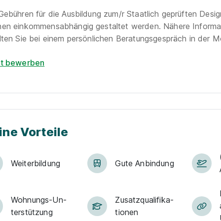
Gebühren für die Ausbildung zum/r Staatlich geprüften Desi
en einkommensabhängig gestaltet werden. Nähere Informat
lten Sie bei einem persönlichen Beratungsgespräch in der 
zt bewerben
ine Vorteile
Weiter­bildung
Gute An­bin­dung
Woh­nungs-Un­
Zu­satz­qua­li­fi­ka­
ter­stüt­zung
tio­nen