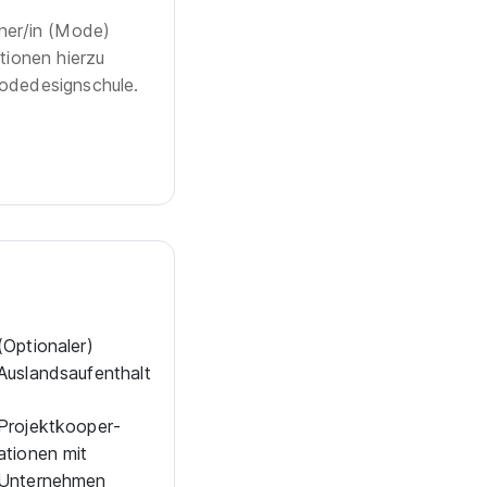
gner/in (Mode)
ionen hierzu
Modedesignschule.
(Optionaler)
Auslandsaufenthalt
Projekt­kooper­
ationen mit
Unternehmen