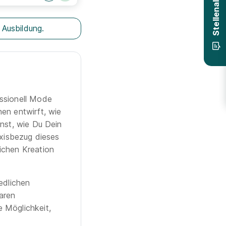
Stellenalarm
 Ausbildung.
essionell Mode
en entwirft, wie
rnst, wie Du Dein
axisbezug dieses
ichen Kreation
edlichen
aren
 Möglichkeit,