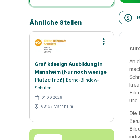
B
Ähnliche Stellen
All
An d
Grafikdesign Ausbildung in
mach
Mannheim (Nur noch wenige
Schn
Plätze frei!)
Bernd-Blindow-
krea
Schulen
Bild
01.09.2026
und 
68167 Mannheim
Die 
Beru
Bild
indi