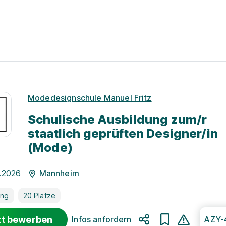
Modedesignschule Manuel Fritz
Schulische Ausbildung zum/r
staatlich geprüften Designer/in
(Mode)
.2026
Mannheim
ung
20 Plätze
zt bewerben
Infos anfordern
AZY-