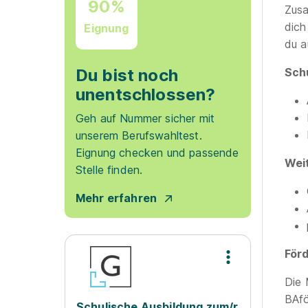
90%
Zusa
dich
Eignung
du a
Du bist noch
Sch
unentschlossen?
Geh auf Nummer sicher mit
unserem Berufswahltest.
Eignung checken und passende
Wei
Stelle finden.
Mehr erfahren
För
Die 
BAfö
Schulische Ausbildung zum/r