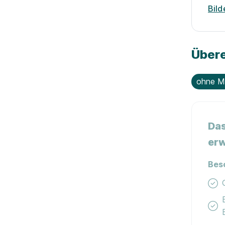
Bild
Übere
ohne M
Das
erw
Bes