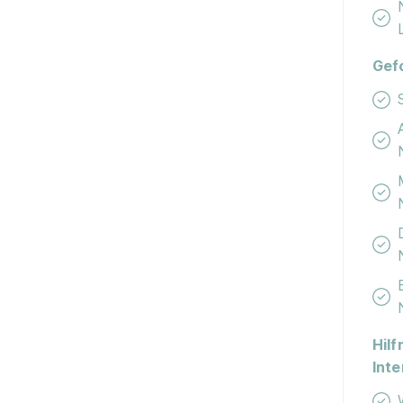
Gef
Hilf
Int