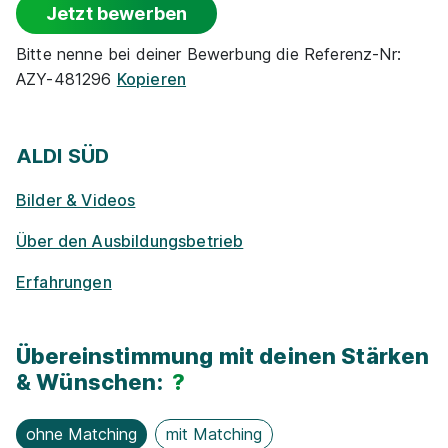
Jetzt bewerben
Park­plätze
Bitte nenne bei deiner Bewerbung die Referenz-Nr:
AZY-481296
Kopieren
Ge­sund­heits­maß­nah­men
Ausbildung Verkäufer / Kaufmann im
Einzelhandel 2026 (m/w/d)
ALDI SÜD
E-Lear­ning / On­line-Kur­se
ALDI SÜD
01.08.2026
40474 Düsseldorf
Bilder & Videos
Jobfahrrad
Über den Ausbildungsbetrieb
Erfahrungen
90%
Eignung
Übereinstimmung mit deinen Stärken
& Wünschen:
?
Du bist noch unentschlossen?
Geh auf Nummer sicher mit unserem Berufswahltest.
ohne Matching
mit Matching