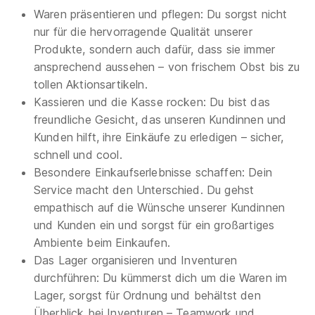
Waren präsentieren und pflegen: Du sorgst nicht
Ausbildung Verkäufer (m/w/d)
PENNY Markt GmbH
nur für die hervorragende Qualität unserer
01.08.2027
Produkte, sondern auch dafür, dass sie immer
ansprechend aussehen – von frischem Obst bis zu
41564 Kaarst
tollen Aktionsartikeln.
Video
Kassieren und die Kasse rocken: Du bist das
freundliche Gesicht, das unseren Kundinnen und
Neu
Kunden hilft, ihre Einkäufe zu erledigen – sicher,
schnell und cool.
Besondere Einkaufserlebnisse schaffen: Dein
Service macht den Unterschied. Du gehst
empathisch auf die Wünsche unserer Kundinnen
und Kunden ein und sorgst für ein großartiges
Ausbildung Verkäufer 08.2026 (m/w/d)
Lidl
Ambiente beim Einkaufen.
Das Lager organisieren und Inventuren
01.08.2026
durchführen: Du kümmerst dich um die Waren im
47809 Krefeld
Lager, sorgst für Ordnung und behältst den
Überblick bei Inventuren – Teamwork und