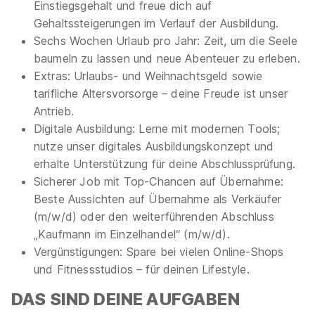
Einstiegsgehalt und freue dich auf
40667 Meerbusch (u.a.)
Gehaltssteigerungen im Verlauf der Ausbildung.
Video
Sechs Wochen Urlaub pro Jahr: Zeit, um die Seele
baumeln zu lassen und neue Abenteuer zu erleben.
Extras: Urlaubs- und Weihnachtsgeld sowie
tarifliche Altersvorsorge – deine Freude ist unser
Antrieb.
Digitale Ausbildung: Lerne mit modernen Tools;
nutze unser digitales Ausbildungskonzept und
Ausbildung Verkäufer / Kaufmann im
erhalte Unterstützung für deine Abschlussprüfung.
Einzelhandel 2026 (m/w/d)
ALDI SÜD
Sicherer Job mit Top-Chancen auf Übernahme:
01.08.2026
Beste Aussichten auf Übernahme als Verkäufer
40667 Meerbusch
(m/w/d) oder den weiterführenden Abschluss
„Kaufmann im Einzelhandelׅ“ (m/w/d).
Vergünstigungen: Spare bei vielen Online-Shops
und Fitnessstudios – für deinen Lifestyle.
DAS SIND DEINE AUFGABEN