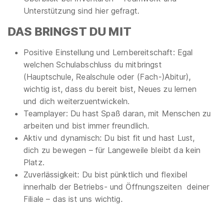
Unterstützung sind hier gefragt.
DAS BRINGST DU MIT
Positive Einstellung und Lernbereitschaft: Egal
welchen Schulabschluss du mitbringst
Ausbildung Verkäufer/-in
Norma
(Hauptschule, Realschule oder (Fach-)Abitur),
Lebensmittelfilialbetrieb Stiftung & Co. KG
wichtig ist, dass du bereit bist, Neues zu lernen
01.08.2026
und dich weiterzuentwickeln.
41462 Neuss
Teamplayer: Du hast Spaß daran, mit Menschen zu
1.350 - 1.550 € pro Monat
arbeiten und bist immer freundlich.
Aktiv und dynamisch: Du bist fit und hast Lust,
dich zu bewegen – für Langeweile bleibt da kein
Platz.
Zuverlässigkeit: Du bist pünktlich und flexibel
innerhalb der Betriebs- und Öffnungszeiten deiner
Filiale – das ist uns wichtig.
Ausbildung zum Verkäufer (m/w/d), Düsseldorf