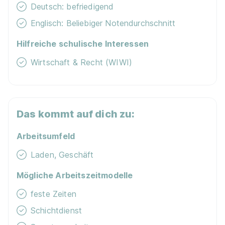
Deutsch: befriedigend
Ausbildung zum Verkäufer (m/w/d), Neuss City
Englisch: Beliebiger Notendurchschnitt
Deichmann SE
Hilfreiche schulische Interessen
01.08.2026
Wirtschaft & Recht (WIWI)
41460 Neuss
Das kommt auf dich zu:
Arbeitsumfeld
Ausbildung Verkäufer 08.2026 (m/w/d)
Laden, Geschäft
Lidl
01.08.2026
Mögliche Arbeitszeitmodelle
40223 Düsseldorf
feste Zeiten
Schichtdienst