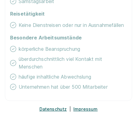
Samstagsarbeit
Reisetätigkeit
Keine Dienstreisen oder nur in Ausnahmefällen
Ausbildung Verkäufer (m/w/d)
PENNY Markt GmbH
Besondere Arbeitsumstände
01.08.2027
40472 Düsseldorf
körperliche Beanspruchung
Video
überdurchschnittlich viel Kontakt mit
Menschen
Neu
häufige inhaltliche Abwechslung
Unternehmen hat über 500 Mitarbeiter
Datenschutz
|
Impressum
Ausbildung Verkäufer (m/w/d)
PENNY Markt GmbH
01.08.2027