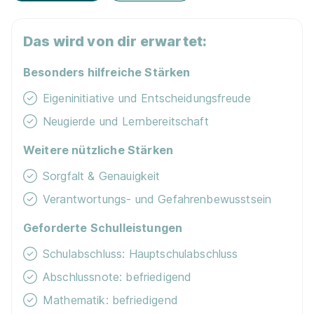
Eignung checken und passende Stelle finden.
Mehr erfahren
Das wird von dir erwartet:
Besonders hilfreiche Stärken
Eigeninitiative und Entscheidungsfreude
Neugierde und Lernbereitschaft
Ausbildung Verkäufer/-in
Norma
Weitere nützliche Stärken
Lebensmittelfilialbetrieb Stiftung & Co. KG
Sorgfalt & Genauigkeit
01.08.2026
Verantwortungs- und Gefahrenbewusstsein
40215 Düsseldorf
1.350 - 1.550 € pro Monat
Geforderte Schulleistungen
Schulabschluss: Hauptschulabschluss
Abschlussnote: befriedigend
Mathematik: befriedigend