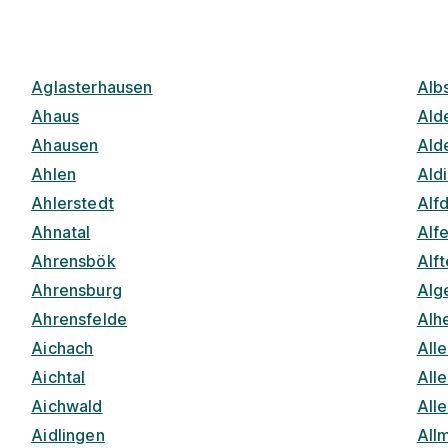
Aglasterhausen
Alb
Ahaus
Ald
Ahausen
Ald
Ahlen
Ald
Ahlerstedt
Alf
Ahnatal
Alfe
Ahrensbök
Alft
Ahrensburg
Alg
Ahrensfelde
Alh
Aichach
All
Aichtal
All
Aichwald
All
Aidlingen
All