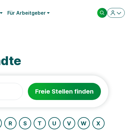
Für Arbeitgeber
ädte
Freie Stellen finden
R
S
T
U
V
W
X