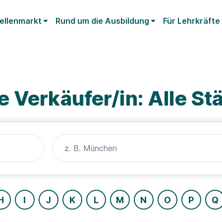
ellenmarkt
Rund um die Ausbildung
Für Lehrkräfte
 Verkäufer/in: Alle St
H
I
J
K
L
M
N
O
P
Q