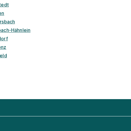
tedt
en
irsbach
bach-Hähnlein
dorf
enz
feld