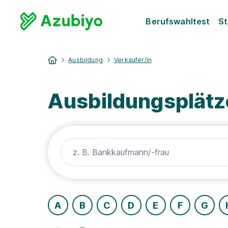
Berufswahltest
St
Ausbildung
Verkäufer/in
Ausbildungsplätze
A
B
C
D
E
F
G