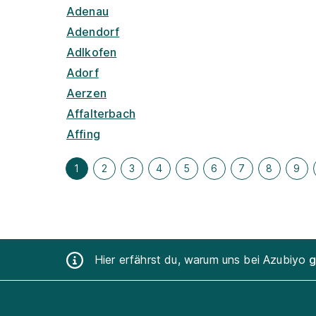
Adenau
Adendorf
Adlkofen
Adorf
Aerzen
Affalterbach
Affing
1
2
3
4
5
6
7
8
9
Hier erfährst du, warum uns bei Azubiyo
g