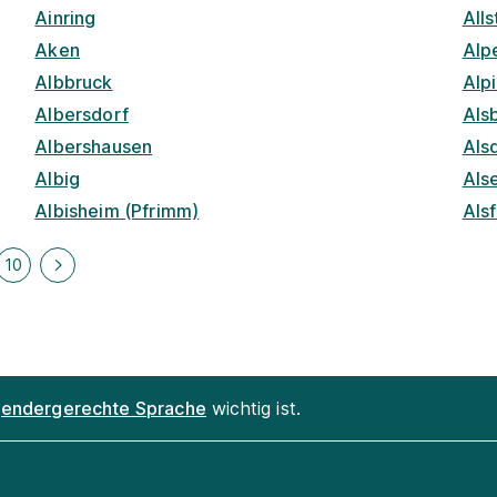
Ainring
Alls
Aken
Alp
Albbruck
Alp
Albersdorf
Als
Albershausen
Als
Albig
Als
Albisheim (Pfrimm)
Als
10
endergerechte Sprache
wichtig ist.