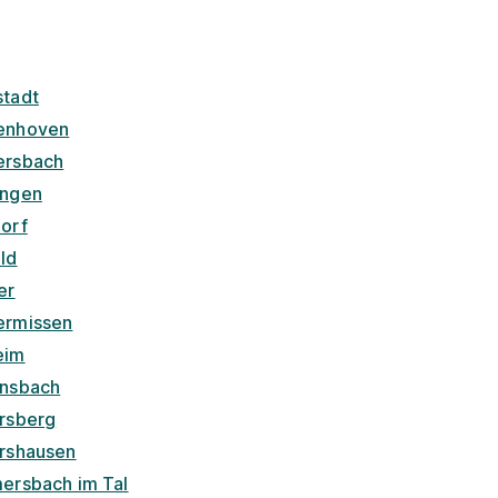
stadt
enhoven
ersbach
ingen
dorf
ld
er
ermissen
eim
ensbach
ersberg
ershausen
mersbach im Tal