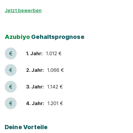
Ausbildung Kraftfahrzeugmechatroniker/-in
Jetzt bewerben
(m/w/d) - Schwerpunkt System- und
Hochvolttechnik ab So...
Emil Frey Deutschland
01.08.2027
Azubiyo
Gehaltsprognose
97424 Schweinfurt
1. Jahr:
1.012 €
2. Jahr:
1.066 €
3. Jahr:
1.142 €
Ausbildung Mechatroniker 2026 (m/w/d) für
Würzburg/Eibelstadt
Scania Vertrieb und Service
4. Jahr:
1.201 €
GmbH
01.08.2026
97246 Eibelstadt
Deine Vorteile