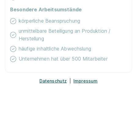
2027
EDEKA Südwest Stiftung & Co. KG
Besondere Arbeitsumstände
01.08.2027
68542 Heddesheim
körperliche Beanspruchung
unmittelbare Beteiligung an Produktion /
Herstellung
häufige inhaltliche Abwechslung
Unternehmen hat über 500 Mitarbeiter
Ausbildung Mechatroniker 2026 (m/w/d) für
Stuttgart/Möglingen
Datenschutz
|
Impressum
Scania Vertrieb und Service
GmbH
01.08.2026
71696 Möglingen
Video
Schnellbewerbung