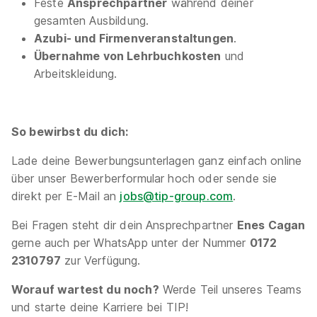
Feste
Ansprechpartner
während deiner
gesamten Ausbildung.
Azubi- und Firmenveranstaltungen
.
Übernahme von Lehrbuchkosten
und
Arbeitskleidung.
Ausbildung
Kraftfahrzeugmechatronikerin/Kraftfahrzeugm
So bewirbst du dich:
echatroniker (m/w/d)
Lade deine Bewerbungsunterlagen ganz einfach online
Personenkraftwagentechnik
Bundeswehr
über unser Bewerberformular hoch oder sende sie
01.09.2027
direkt per E-Mail an
jobs@tip-group.com
.
97762 Hammelburg
Bei Fragen steht dir dein Ansprechpartner
Enes Cagan
gerne auch per WhatsApp unter der Nummer
0172
2310797
zur Verfügung.
Worauf wartest du noch?
Werde Teil unseres Teams
und starte deine Karriere bei TIP!