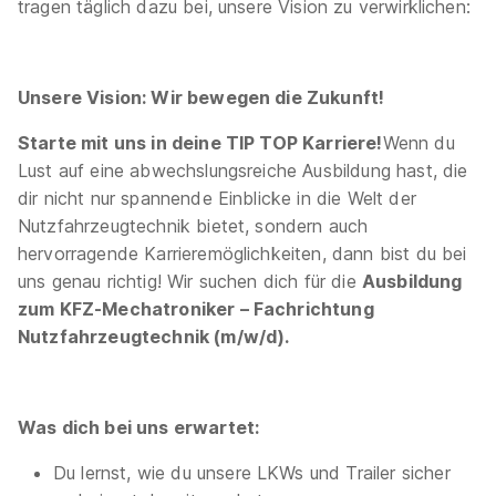
tragen täglich dazu bei, unsere Vision zu verwirklichen:
Germany GmbH
01.09.2026
74219 Möckmühl
Unsere Vision: Wir bewegen die Zukunft!
Starte mit uns in deine TIP TOP Karriere!
Wenn du
Lust auf eine abwechslungsreiche Ausbildung hast, die
Ähnliche Stellen
dir nicht nur spannende Einblicke in die Welt der
Nutzfahrzeugtechnik bietet, sondern auch
hervorragende Karrieremöglichkeiten, dann bist du bei
uns genau richtig! Wir suchen dich für die
Ausbildung
zum KFZ-Mechatroniker – Fachrichtung
Ausbildung Kfz-Mechatroniker:in 2027
Nutzfahrzeugtechnik (m/w/d).
Deutsche
Bahn AG
01.09.2027
Was dich bei uns erwartet:
69115 Heidelberg
Du lernst, wie du unsere LKWs und Trailer sicher
Neu