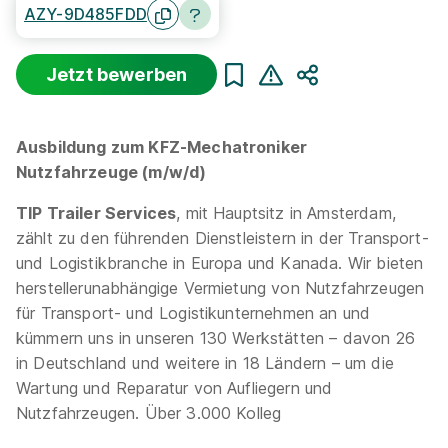
AZY-9D485FDD
Jetzt bewerben
Sortierung
Beginn
Schulabschluss
Au
Teilen
Suche zurücksetzen
Ausbildung zum KFZ-Mechatroniker
Nutzfahrzeuge (m/w/d)
Infos zum Beruf Kfz-Mechatroniker
TIP Trailer Services
, mit Hauptsitz in Amsterdam,
zählt zu den führenden Dienstleistern in der Transport-
1 Ausbildungsplatz
und Logistikbranche in Europa und Kanada. Wir bieten
herstellerunabhängige Vermietung von Nutzfahrzeugen
für Transport- und Logistikunternehmen an und
kümmern uns in unseren 130 Werkstätten – davon 26
in Deutschland und weitere in 18 Ländern – um die
Wartung und Reparatur von Aufliegern und
Ausbildung zum KFZ-Mechatroniker
Nutzfahrzeugen. Über 3.000 Kolleg
Nutzfahrzeuge (m/w/d)
TIP Trailer Services