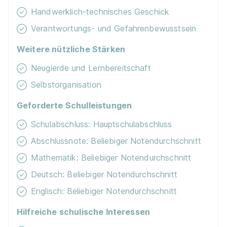
AG
Handwerklich-technisches Geschick
06.09.2027
Verantwortungs- und Gefahrenbewusstsein
70565 Stuttgart
1.368 - 1.528 € pro Monat
Weitere nützliche Stärken
Neugierde und Lernbereitschaft
Selbstorganisation
Geforderte Schulleistungen
Schulabschluss: Hauptschulabschluss
Ausbildungsberuf Kfz-Mechatroniker*in -
Abschlussnote: Beliebiger Notendurchschnitt
Fachrichtung System- und Hochvolttechnik
Mathematik: Beliebiger Notendurchschnitt
(m/w/d)
Stadt Mannheim
Deutsch: Beliebiger Notendurchschnitt
01.09.2027
Englisch: Beliebiger Notendurchschnitt
68159 Mannheim
1.218 - 1.314 € pro Monat
Hilfreiche schulische Interessen