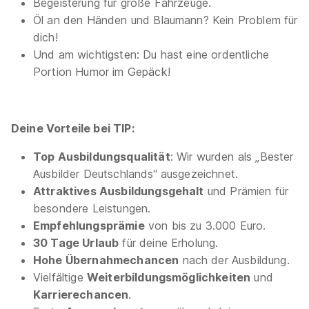
Begeisterung für große Fahrzeuge.
Kfz-Mechatroniker/-in Nutzfahrzeuge,
Öl an den Händen und Blaumann? Kein Problem für
Ausbildungsbereich Abfallwirtschaft Stuttgart
dich!
(m/w/d)
Landeshauptstadt Stuttgart
Und am wichtigsten: Du hast eine ordentliche
Portion Humor im Gepäck!
01.09.2027
70173 Stuttgart
Deine Vorteile bei TIP:
Top Ausbildungsqualität
: Wir wurden als „Bester
Ausbilder Deutschlands“ ausgezeichnet.
Attraktives Ausbildungsgehalt
und Prämien für
besondere Leistungen.
Ausbildung Kraftfahrzeugmechatroniker/-in
Empfehlungsprämie
von bis zu 3.000 Euro.
(m/w/d) - Schwerpunkt Nutzfahrzeugtechnik
30 Tage Urlaub
für deine Erholung.
ab Sommer 2027
Emil Frey Deutschland
Hohe Übernahmechancen
nach der Ausbildung.
01.08.2027
Vielfältige
Weiterbildungsmöglichkeiten
und
97424 Schweinfurt
Karrierechancen
.