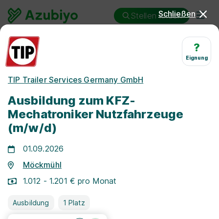
Schließen
Stellen finden
Ausbildung
Möckmühl
Kraftfahrzeugmechatroniker/in
?
Eignung
Ausbildung
TIP Trailer Services Germany GmbH
Kraftfahrzeugmechatroniker/i
Ausbildung zum KFZ-
Möckmühl
Mechatroniker Nutzfahrzeuge
(m/w/d)
01.09.2026
Möckmühl
25 km
1.012 - 1.201 € pro Monat
Ausbildung
1 Platz
Freie Stellen finden