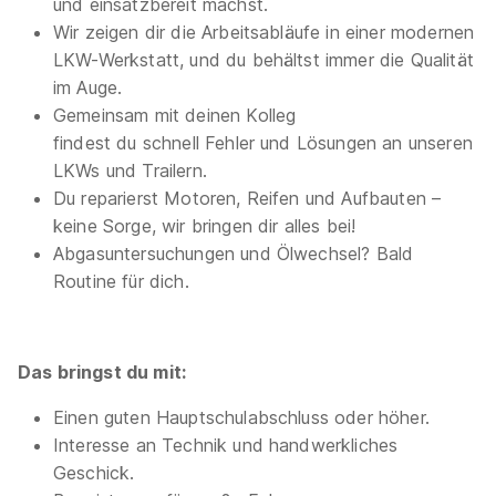
und einsatzbereit machst.
Wir zeigen dir die Arbeitsabläufe in einer modernen
LKW-Werkstatt, und du behältst immer die Qualität
im Auge.
Gemeinsam mit deinen Kolleg
findest du schnell Fehler und Lösungen an unseren
LKWs und Trailern.
Kraftfahrzeugmechatroniker (m/w/d)
Du reparierst Motoren, Reifen und Aufbauten –
Schwerpunkt Personenkraftwagen 2027
Stadt
keine Sorge, wir bringen dir alles bei!
Schwäbisch Hall K.d.ö.R.
Abgasuntersuchungen und Ölwechsel? Bald
01.09.2027
Routine für dich.
74523 Schwäbisch Hall
350 - 1.528 € pro Monat
Das bringst du mit:
Einen guten Hauptschulabschluss oder höher.
Interesse an Technik und handwerkliches
Geschick.