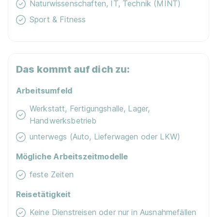
Naturwissenschaften, IT, Technik (MINT)
Sport & Fitness
Ausbildung Kfz-Mechatroniker:in 2027
Deutsche
Das kommt auf dich zu:
Bahn AG
Arbeitsumfeld
01.09.2027
67346 Speyer
Werkstatt, Fertigungshalle, Lager,
Handwerksbetrieb
unterwegs (Auto, Lieferwagen oder LKW)
Mögliche Arbeitszeitmodelle
feste Zeiten
Ausbildung zum Kfz-Mechatroniker
Reisetätigkeit
Fachrichtung Nutzfahrzeugtechnik (m/w/d) -
Keine Dienstreisen oder nur in Ausnahmefällen