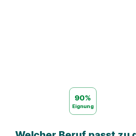
90%
Eignung
Welcher Beruf passt zu d