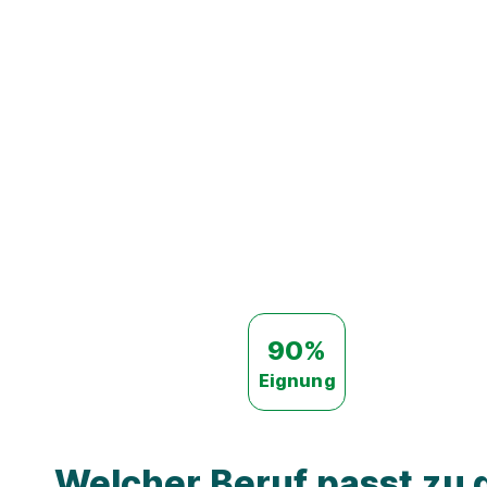
90%
Eignung
Welcher Beruf passt zu d