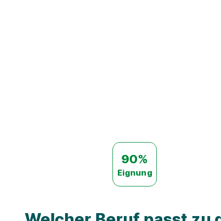
90%
Eignung
Welcher Beruf passt zu d