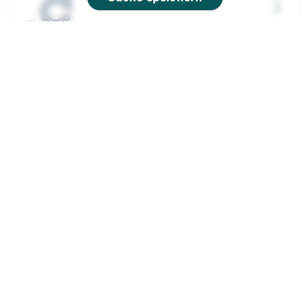
Ausbildung zum Kaufmann (m/w/d) für
Versicherungen und Finanzanlagen im
Innendienst Start: August...
Continentale
Versicherungsverbund
01.08.2027
30175 Hannover
90%
Eignung
Du bist noch unentschlossen?