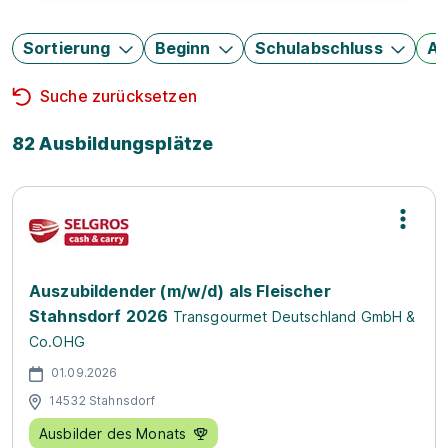
Sortierung
Beginn
Schulabschluss
Au
Suche zurücksetzen
82 Ausbildungsplätze
Auszubildender (m/w/d) als Fleischer
Stahnsdorf 2026
Transgourmet Deutschland GmbH &
Co.OHG
01.09.2026
14532 Stahnsdorf
Ausbilder des Monats