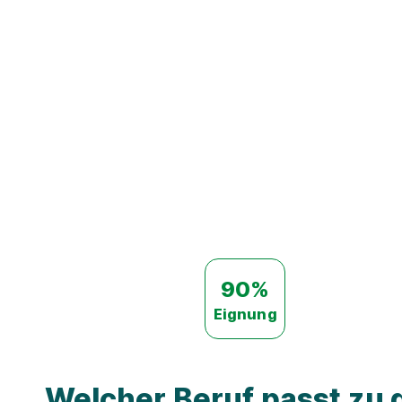
90%
Eignung
Welcher Beruf passt zu d