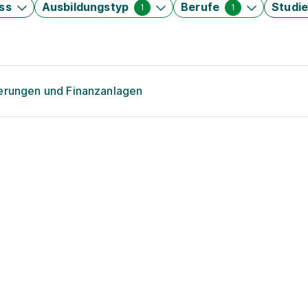
ss
Ausbildungstyp
Berufe
Studi
1
1
herungen und Finanzanlagen