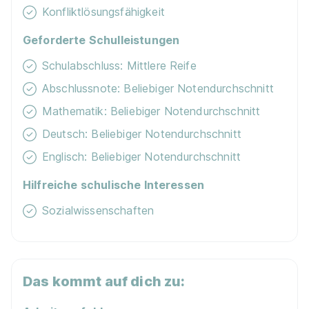
Katholische Hospitalvereinigung Ostwestfalen gem.
Konfliktlösungsfähigkeit
GmbH
Geforderte Schulleistungen
01.04.2027
33615 Bielefeld
Schulabschluss: Mittlere Reife
1.341 - 1.503 € pro Monat
Abschlussnote: Beliebiger Notendurchschnitt
Mathematik: Beliebiger Notendurchschnitt
Schnellbewerbung
Deutsch: Beliebiger Notendurchschnitt
Englisch: Beliebiger Notendurchschnitt
Hilfreiche schulische Interessen
Sozialwissenschaften
Ausbildung zur Pflegefachmann/frau
WBS
TRAINING SCHULEN gGmbH
01.04.2027
Das kommt auf dich zu:
59065 Hamm