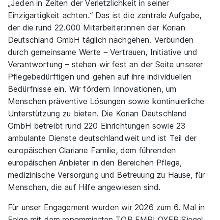
„Jeden in Zeiten der Verletzlichkeit in seiner
Einzigartigkeit achten.“ Das ist die zentrale Aufgabe,
der die rund 22.000 Mitarbeiter:innen der Korian
Ausbildung Pflegefachfrau/Pflegefachmann (3
Deutschland GmbH täglich nachgehen. Verbunden
Jahre)
apm
durch gemeinsame Werte – Vertrauen, Initiative und
15.11.2026
Verantwortung – stehen wir fest an der Seite unserer
33602 Bielefeld
Pflegebedürftigen und gehen auf ihre individuellen
Bedürfnisse ein. Wir fördern Innovationen, um
Menschen präventive Lösungen sowie kontinuierliche
Unterstützung zu bieten. Die Korian Deutschland
GmbH betreibt rund 220 Einrichtungen sowie 23
90%
ambulante Dienste deutschlandweit und ist Teil der
Eignung
europäischen Clariane Familie, dem führenden
europäischen Anbieter in den Bereichen Pflege,
medizinische Versorgung und Betreuung zu Hause, für
Du bist noch unentschlossen?
Menschen, die auf Hilfe angewiesen sind.
Geh auf Nummer sicher mit unserem Berufswahltest.
Für unser Engagement wurden wir 2026 zum 6. Mal in
Eignung checken und passende Stelle finden.
Folge mit dem renommierten TOP EMPLOYER Siegel