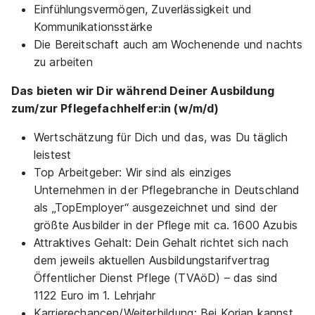
Einfühlungsvermögen, Zuverlässigkeit und
Kommunikationsstärke
Die Bereitschaft auch am Wochenende und nachts
zu arbeiten
Ausbildung zum/zur Pflegefachhelfer:in
Das bieten wir Dir während Deiner Ausbildung
(w/m/d)
KORIAN Deutschland
zum/zur Pflegefachhelfer:in (w/m/d)
01.10.2026
Wertschätzung für Dich und das, was Du täglich
59556 Lippstadt
leistest
Top Arbeitgeber: Wir sind als einziges
Unternehmen in der Pflegebranche in Deutschland
als „TopEmployer“ ausgezeichnet und sind der
größte Ausbilder in der Pflege mit ca. 1600 Azubis
Attraktives Gehalt: Dein Gehalt richtet sich nach
dem jeweils aktuellen Ausbildungstarifvertrag
Ausbildung zum/zur Pflegefachhelfer:in
Öffentlicher Dienst Pflege (TVAöD) – das sind
(w/m/d)
KORIAN Deutschland
1122 Euro im 1. Lehrjahr
01.10.2026
Karrierechancen/Weiterbildung: Bei Korian kannst