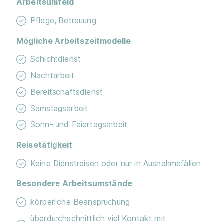
Arbeitsumfeld
Schnellbewerbung
Pflege, Betreuung
Mögliche Arbeitszeitmodelle
Schichtdienst
Nachtarbeit
Bereitschaftsdienst
Ausbildung zur Pflegefachmann/frau
WBS
TRAINING SCHULEN gGmbH
Samstagsarbeit
01.10.2026
Sonn- und Feiertagsarbeit
59065 Hamm
Reisetätigkeit
Schnellbewerbung
Keine Dienstreisen oder nur in Ausnahmefällen
Besondere Arbeitsumstände
körperliche Beanspruchung
überdurchschnittlich viel Kontakt mit