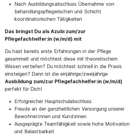
Nach Ausbildungsabschluss Übernahme von
behandlungspflegerischen und Schicht
Ausbildung Pflegefachfrau/Pflegefachmann (3
koordinatorischen Tätigkeiten
Jahre)
apm
01.09.2026
Das bringst Du als Azubi zum/zur
59555 Lippstadt
Pflegefachhelfer:in (w/m/d) mit
Du hast bereits erste Erfahrungen in der Pflege
gesammelt und möchtest diese mit theoretischem
Wissen vertiefen? Du möchtest schnell in die Praxis
einsteigen? Dann ist die einjährige/zweijährige
Ausbildung zum/zur Pflegefachhelfer:in (w/m/d)
perfekt für Dich!
Ausbildung Pflegefachfrau/Pflegefachmann (3
Jahre)
apm
Erfolgreicher Hauptschulabschluss
Freude an der ganzheitlichen Versorgung unserer
01.04.2027
Bewohner:innen und Kund:innen
59555 Lippstadt
Ausgeprägte Teamfähigkeit sowie hohe Motivation
und Belastbarkeit