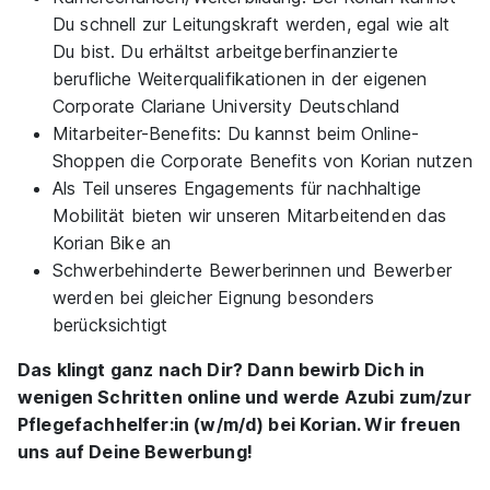
Du schnell zur Leitungskraft werden, egal wie alt
59590 Geseke
Du bist. Du erhältst arbeitgeberfinanzierte
berufliche Weiterqualifikationen in der eigenen
Corporate Clariane University Deutschland
Mitarbeiter-Benefits: Du kannst beim Online-
Shoppen die Corporate Benefits von Korian nutzen
Als Teil unseres Engagements für nachhaltige
Mobilität bieten wir unseren Mitarbeitenden das
Ausbildung zum/ zur Pflegefachmann/ - frau
Korian Bike an
(w/m/d)
KORIAN Deutschland
Schwerbehinderte Bewerberinnen und Bewerber
01.08.2026
werden bei gleicher Eignung besonders
33332 Gütersloh
berücksichtigt
Das klingt ganz nach Dir? Dann bewirb Dich in
wenigen Schritten online und werde Azubi zum/zur
Ähnliche Stellen
Pflegefachhelfer:in (w/m/d) bei Korian. Wir freuen
uns auf Deine Bewerbung!