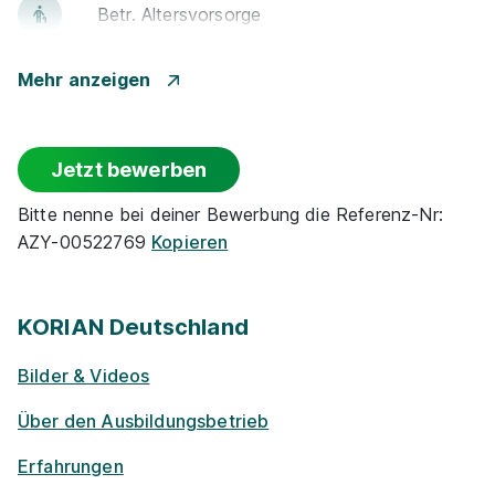
Betr. Alters­vor­sorge
Pflegefachmann/-frau (m/w/d) Oktober 2026
Pflegeschule | Evangelisches Klinikum Bethel gGmbH
Events
Mehr anzeigen
01.10.2026
33617 Bielefeld
Flexible Arbeitszeit
1.430 - 1.618 € pro Monat
Jetzt bewerben
(Optionaler) Auslandsaufenthalt
Bitte nenne bei deiner Bewerbung die Referenz-Nr:
AZY-00522769
Kopieren
Rabatte
Frei­zeit­an­ge­bo­te
KORIAN Deutschland
Ausbildung Pflegefachfrau/Pflegefachmann (3
Jahre)
apm
Bilder & Videos
Ge­sund­heits­maß­nah­men
01.04.2027
Über den Ausbildungsbetrieb
33602 Bielefeld
Zu­satz­qua­li­fi­ka­tio­nen
Erfahrungen