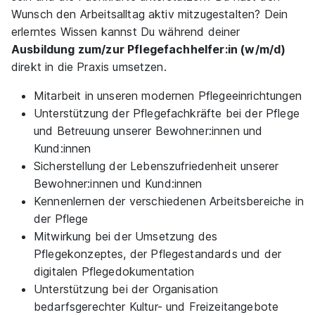
01.10.2026
Wunsch den Arbeitsalltag aktiv mitzugestalten? Dein
erlerntes Wissen kannst Du während deiner
59329 Wadersloh
Ausbildung zum/zur Pflegefachhelfer:in (w/m/d)
direkt in die Praxis umsetzen.
Mitarbeit in unseren modernen Pflegeeinrichtungen
Unterstützung der Pflegefachkräfte bei der Pflege
und Betreuung unserer Bewohner:innen und
Kund:innen
Ausbildung zum/zur Pflegefachhelfer:in
Sicherstellung der Lebenszufriedenheit unserer
(w/m/d)
KORIAN Deutschland
Bewohner:innen und Kund:innen
01.10.2026
Kennenlernen der verschiedenen Arbeitsbereiche in
59329 Wadersloh
der Pflege
Mitwirkung bei der Umsetzung des
Pflegekonzeptes, der Pflegestandards und der
digitalen Pflegedokumentation
Unterstützung bei der Organisation
bedarfsgerechter Kultur- und Freizeitangebote