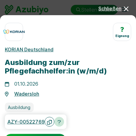
Schließen
Stellen finden
Ausbildung
Wadersloh
Pflegefachmann/-frau
?
Eignung
Ausbildung
KORIAN Deutschland
Pflegefachmann/-frau
Ausbildung zum/zur
Wadersloh
Pflegefachhelfer:in (w/m/d)
01.10.2026
Wadersloh
Ausbildung
25 km
AZY-00522769
Freie Stellen finden