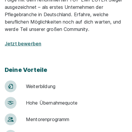
Mehr erfahren
ausgezeichnet – als erstes Unternehmen der
Pflegebranche in Deutschland. Erfahre, welche
beruflichen Möglichkeiten noch auf dich warten, und
werde Teil unserer großen Community.
Jetzt bewerben
Ausbildung Pflegefachmann/-frau mwd
01.10.2026
Alexianer Klinikum Hochsauerland GmbH
01.10.2026
Deine Vorteile
59759 Arnsberg (u.a.)
1.491 - 1.653 € pro Monat
Weiter­bildung
Hohe Über­nah­me­quote
Men­to­ren­pro­gramm