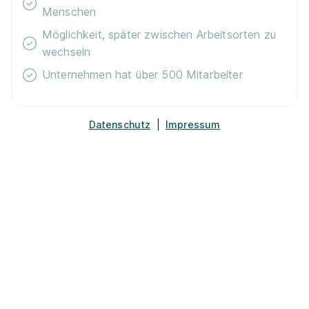
Menschen
Möglichkeit, später zwischen Arbeitsorten zu
Ausbildung zum/zur Pflegefachmann:frau
maxQ.
wechseln
im bfw – Unternehmen für Bildung
Unternehmen hat über 500 Mitarbeiter
01.08.2027
44141 Dortmund (u.a.)
Datenschutz
|
Impressum
Ausbildung Pflegefachmann/-frau mwd
04/2027
Alexianer Münster GmbH
01.04.2027
48163 Münster
1.491 - 1.653 € pro Monat