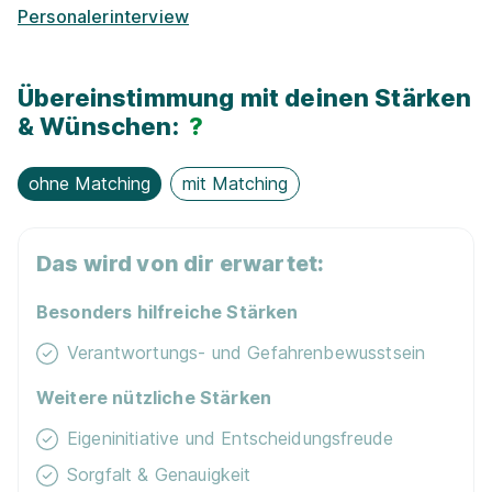
Jobfahrrad
Personalerinterview
Übereinstimmung mit deinen Stärken
& Wünschen:
?
Ausbildung zur Pflegefachmann/frau
WBS
TRAINING SCHULEN gGmbH
ohne Matching
mit Matching
01.10.2027
59065 Hamm
Das wird von dir erwartet:
Schnellbewerbung
Besonders hilfreiche Stärken
Verantwortungs- und Gefahrenbewusstsein
Weitere nützliche Stärken
Eigeninitiative und Entscheidungsfreude
Ausbildung zur Pflegefachperson (m/w/d)
Sorgfalt & Genauigkeit