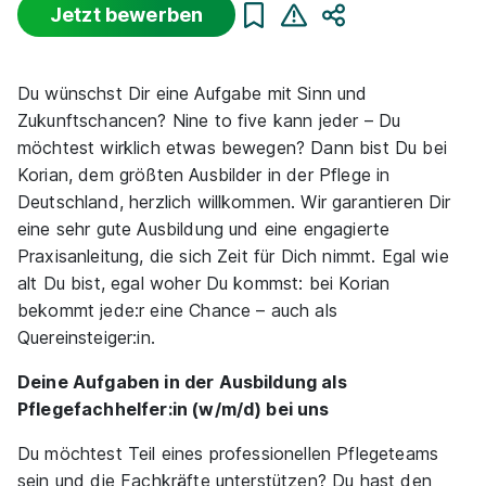
Jetzt bewerben
Teilen
Sortierung
Beginn
Schulabschluss
Au
Du wünschst Dir eine Aufgabe mit Sinn und
Zukunftschancen? Nine to five kann jeder – Du
Suche zurücksetzen
möchtest wirklich etwas bewegen? Dann bist Du bei
Korian, dem größten Ausbilder in der Pflege in
Deutschland, herzlich willkommen. Wir garantieren Dir
Infos zum Beruf Pflegefachmann
eine sehr gute Ausbildung und eine engagierte
Praxisanleitung, die sich Zeit für Dich nimmt. Egal wie
29 Ausbildungsplätze
alt Du bist, egal woher Du kommst: bei Korian
bekommt jede:r eine Chance – auch als
Quereinsteiger:in.
Deine Aufgaben in der Ausbildung als
Pflegefachhelfer:in (w/m/d) bei uns
Ausbildung zum/ zur Pflegefachmann/ - frau
Du möchtest Teil eines professionellen Pflegeteams
(w/m/d)
KORIAN Deutschland
sein und die Fachkräfte unterstützen? Du hast den