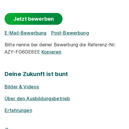
Jetzt bewerben
Maler/-in und Lackierer/-in (m/w/d)
HF Konzept
E-Mail-Bewerbung
Post-Bewerbung
01.08.2026
Bitte nenne bei deiner Bewerbung die Referenz-Nr:
58553 Halver
AZY-FG6GE8EE
Kopieren
Schnellbewerbung
Deine Zukunft ist bunt
Bilder & Videos
Über den Ausbildungsbetrieb
Maler/-in und Lackierer/-in (m/w/d)
Ernst Haake
Erfahrungen
Malerbetrieb
01.08.2026