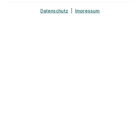
Datenschutz
|
Impressum
Maler/-in und Lackierer/-in (m/w/d)
MiT Dierkes
GmbH
01.08.2026
44379 Dortmund
Schnellbewerbung
Maler/-in und Lackierer/-in (m/w/d)
Wilhelm
Kummer GmbH