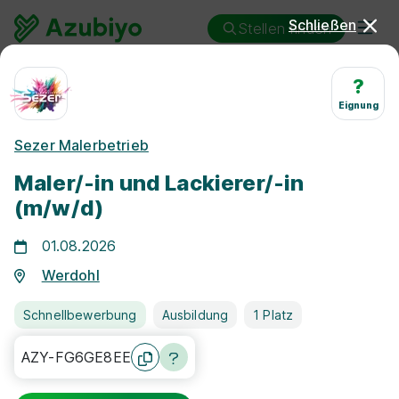
Schließen
Stellen finden
Ausbildung
Werdohl
Maler/in und Lackierer/in
?
Eignung
Ausbildung Maler/in und
Sezer Malerbetrieb
Lackierer/in Werdohl
Maler/-in und Lackierer/-in
(m/w/d)
01.08.2026
Werdohl
25 km
Schnellbewerbung
Ausbildung
1 Platz
Freie Stellen finden
AZY-FG6GE8EE