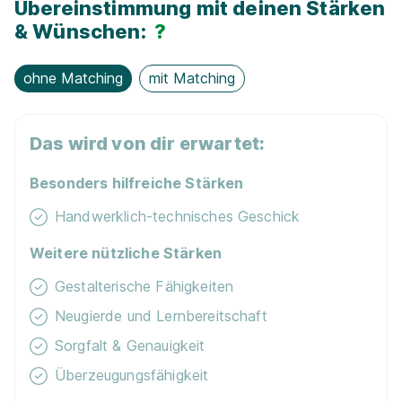
Übereinstimmung mit deinen Stärken
58553 Halver
& Wünschen:
?
Schnellbewerbung
ohne Matching
mit Matching
Das wird von dir erwartet:
Besonders hilfreiche Stärken
Maler/-in und Lackierer/-in (m/w/d)
Ernst Haake
Handwerklich-technisches Geschick
Malerbetrieb
Weitere nützliche Stärken
01.08.2027
58553 Halver
Gestalterische Fähigkeiten
Neugierde und Lernbereitschaft
Schnellbewerbung
Sorgfalt & Genauigkeit
Überzeugungsfähigkeit