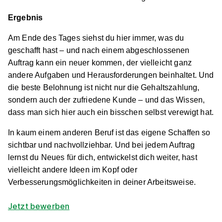
58093 Hagen
Ergebnis
Schnellbewerbung
Am Ende des Tages siehst du hier immer, was du
geschafft hast – und nach einem abgeschlossenen
Auftrag kann ein neuer kommen, der vielleicht ganz
andere Aufgaben und Herausforderungen beinhaltet. Und
die beste Belohnung ist nicht nur die Gehaltszahlung,
sondern auch der zufriedene Kunde – und das Wissen,
dass man sich hier auch ein bisschen selbst verewigt hat.
Maler/-in und Lackierer/-in (m/w/d)
André
In kaum einem anderen Beruf ist das eigene Schaffen so
Reimann Malerfachbetrieb
sichtbar und nachvollziehbar. Und bei jedem Auftrag
01.08.2026
lernst du Neues für dich, entwickelst dich weiter, hast
51647 Gummersbach
vielleicht andere Ideen im Kopf oder
Verbesserungsmöglichkeiten in deiner Arbeitsweise.
Schnellbewerbung
Jetzt bewerben