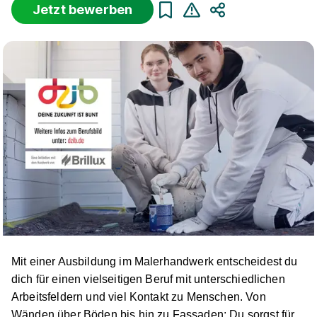
Jetzt bewerben
Teilen
Sortierung
Beginn
Schulabschluss
Au
Suche zurücksetzen
Infos zum Beruf Maler und Lackierer
8 Ausbildungsplätze
Mit einer Ausbildung im Malerhandwerk entscheidest du
Maler/-in und Lackierer/-in (m/w/d)
Sezer
dich für einen vielseitigen Beruf mit unterschiedlichen
Malerbetrieb
Arbeitsfeldern und viel Kontakt zu Menschen. Von
01.08.2026
Wänden über Böden bis hin zu Fassaden: Du sorgst für