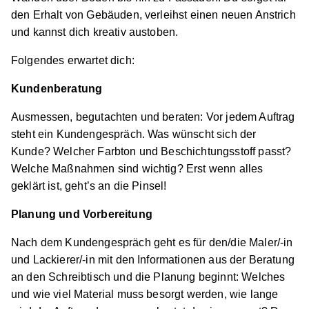
58791 Werdohl
den Erhalt von Gebäuden, verleihst einen neuen Anstrich
und kannst dich kreativ austoben.
Schnellbewerbung
Folgendes erwartet dich:
Kundenberatung
Ausmessen, begutachten und beraten: Vor jedem Auftrag
steht ein Kundengespräch. Was wünscht sich der
Kunde? Welcher Farbton und Beschichtungsstoff passt?
Maler/-in und Lackierer/-in (m/w/d)
Zentler Der
Welche Maßnahmen sind wichtig? Erst wenn alles
Malermeister
geklärt ist, geht’s an die Pinsel!
01.08.2026
Planung und Vorbereitung
58507 Lüdenscheid
Nach dem Kundengespräch geht es für den/die Maler/-in
Schnellbewerbung
und Lackierer/-in mit den Informationen aus der Beratung
an den Schreibtisch und die Planung beginnt: Welches
und wie viel Material muss besorgt werden, wie lange