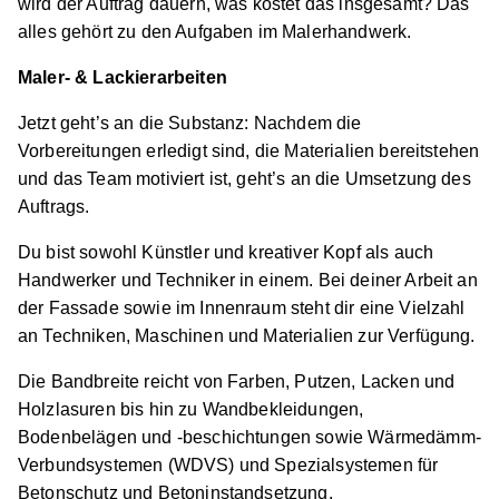
wird der Auftrag dauern, was kostet das insgesamt? Das
alles gehört zu den Aufgaben im Malerhandwerk.
Maler- & Lackierarbeiten
Maler/-in und Lackierer/-in (m/w/d)
Wieghardt &
Sohn GmbH Malerbetrieb
Jetzt geht’s an die Substanz: Nachdem die
Vorbereitungen erledigt sind, die Materialien bereitstehen
01.08.2026
und das Team motiviert ist, geht’s an die Umsetzung des
58511 Lüdenscheid
Auftrags.
Schnellbewerbung
Du bist sowohl Künstler und kreativer Kopf als auch
Handwerker und Techniker in einem. Bei deiner Arbeit an
der Fassade sowie im Innenraum steht dir eine Vielzahl
an Techniken, Maschinen und Materialien zur Verfügung.
Die Bandbreite reicht von Farben, Putzen, Lacken und
Holzlasuren bis hin zu Wandbekleidungen,
Maler/-in und Lackierer/-in (m/w/d)
Frank Derksen
Bodenbelägen und -beschichtungen sowie Wärmedämm-
Malerbetrieb
Verbundsystemen (WDVS) und Spezialsystemen für
Betonschutz und Betoninstandsetzung.
01.08.2027