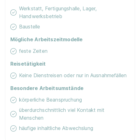
Malerbetrieb Detlef Stolze
Werkstatt, Fertigungshalle, Lager,
01.08.2026
Handwerksbetrieb
44309 Dortmund
Baustelle
Schnellbewerbung
Mögliche Arbeitszeitmodelle
feste Zeiten
Reisetätigkeit
Keine Dienstreisen oder nur in Ausnahmefällen
Maler/-in und Lackierer/-in (m/w/d)
Wilhelm
Besondere Arbeitsumstände
Kummer GmbH
körperliche Beanspruchung
01.08.2026
überdurchschnittlich viel Kontakt mit
44147 Dortmund
Menschen
häufige inhaltliche Abwechslung