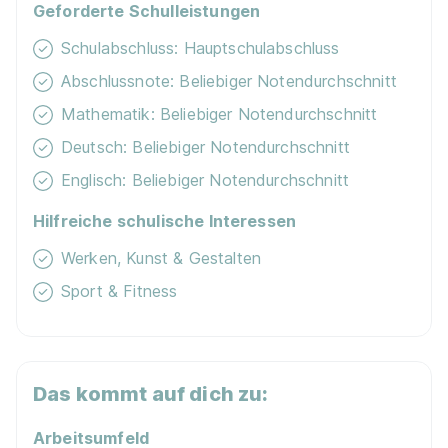
Geforderte Schulleistungen
90%
Schulabschluss: Hauptschulabschluss
Eignung
Abschlussnote: Beliebiger Notendurchschnitt
Mathematik: Beliebiger Notendurchschnitt
Du bist noch unentschlossen?
Deutsch: Beliebiger Notendurchschnitt
Geh auf Nummer sicher mit unserem Berufswahltest.
Eignung checken und passende Stelle finden.
Englisch: Beliebiger Notendurchschnitt
Mehr erfahren
Hilfreiche schulische Interessen
Werken, Kunst & Gestalten
Sport & Fitness
Ähnliche Stellen
Das kommt auf dich zu:
Maler/-in und Lackierer/-in (m/w/d)
Handwerk 2
Arbeitsumfeld