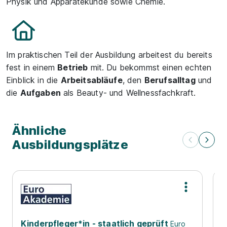
Physik und Apparatekunde sowie Chemie.
Im praktischen Teil der Ausbildung arbeitest du bereits
fest in einem
Betrieb
mit. Du bekommst einen echten
Einblick in die
Arbeitsabläufe
, den
Berufsalltag
und
die
Aufgaben
als Beauty- und Wellnessfachkraft.
Ähnliche
Ausbildungsplätze
Kinderpfleger*in - staatlich geprüft
A
Euro