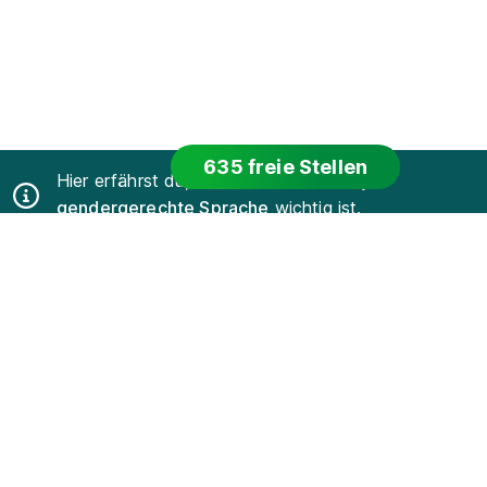
635 freie Stellen
Hier erfährst du, warum uns bei Azubiyo
gendergerechte Sprache
wichtig ist.
Azubiyo ist eine der führenden Spezial-
Jobbörsen für
Ausbildung
und
Duales Studium
.
Für Bewerber