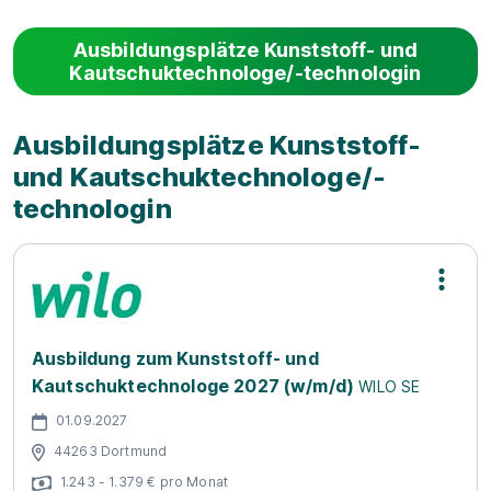
war es mir möglich,
Umfeld arbeiten.
Ausbildungsplätze Kunststoff- und
mich sehr schnell an
Durch ein zuvor
Kautschuktechnologe/-technologin
die Arbeit zu
absolviertes
gewöhnen. Die
einwöchiges
wichtigsten
Praktikum hatte ich
Ausbildungsplätze Kunststoff-
Aufgabenbereiche
bereits erste Einblicke
und Kautschuktechnologe/-
wurden mir immer
in den Betrieb
technologin
sehr gut erklärt und
erhalten...
auch wenn mal etwas
...
Ausbildung zum Kunststoff- und
Kautschuktechnologe 2027 (w/m/d)
WILO SE
01.09.2027
44263 Dortmund
1.243 - 1.379 € pro Monat