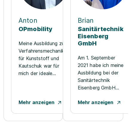
Anton
Brian
OPmobility
Sanitärtechnik
Eisenberg
GmbH
Meine Ausbildung zum
Verfahrensmechaniker
Am 1. September
für Kunststoff und
2021 habe ich meine
Kautschuk war für
Ausbildung bei der
mich der ideale
Sanitärtechnik
Einstieg in die
Eisenberg GmbH
Automobilindustrie.
begonnen. Ich wurde
Ich wollte nach der
Mehr anzeigen
Mehr anzeigen
vom ersten Tag an
Schule etwas
mit offenen Armen
Praktisches lernen
empfangen und von
und gleichzeitig in
den Mitarbeitern sehr
einem technisch
schnell integriert. So
anspruchsvollen