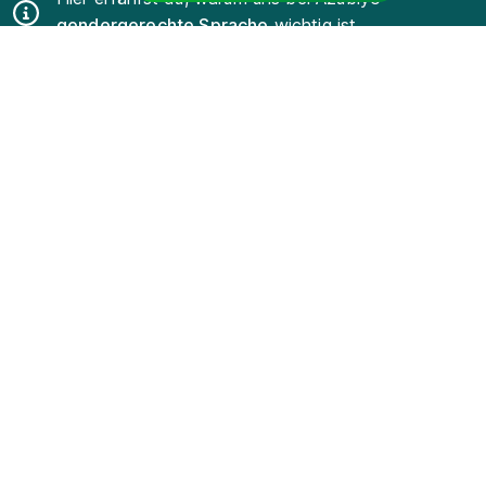
gendergerechte Sprache
wichtig ist.
Azubiyo ist eine der führenden Spezial-
Jobbörsen für
Ausbildung
und
Duales Studium
.
Für Bewerber
Für Arbeitgeber
Für Lehrkräfte