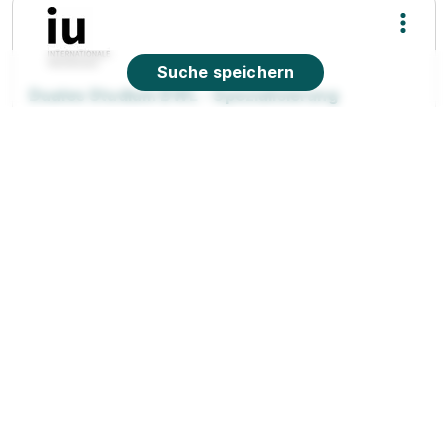
Suche speichern
Duales Studium BWL - Spezialisierung
Accounting & Controlling (B.A.) am Campus
oder virtuell
IU Duales Studium
01.10.2026
70173 Stuttgart (u.a.)
Video
90%
Eignung