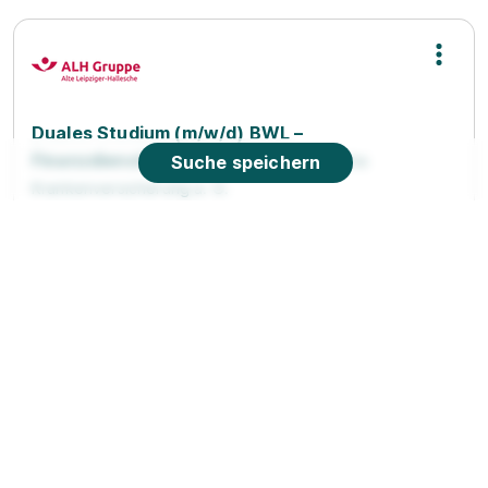
Duales Studium (m/w/d) BWL –
Finanzdienstleistungen (B.A.)
Suche speichern
Hallesche
Krankenversicherung a. G.
01.09.2027
70597 Stuttgart
1.541 - 1.771 € pro Monat
Neu
90%
Eignung