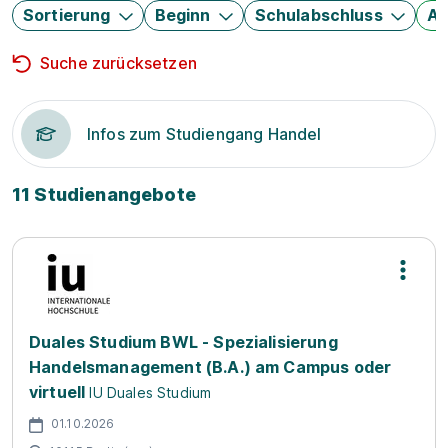
Sortierung
Beginn
Schulabschluss
Au
Suche zurücksetzen
Infos zum Studiengang Handel
11 Studienangebote
Duales Studium BWL - Spezialisierung
Handelsmanagement (B.A.) am Campus oder
virtuell
IU Duales Studium
01.10.2026