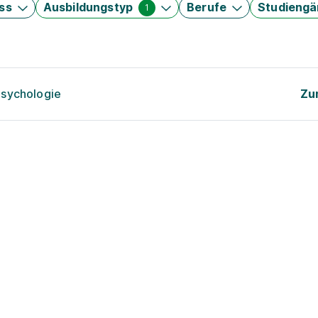
ss
Ausbildungstyp
Berufe
Studieng
1
psychologie
Zu