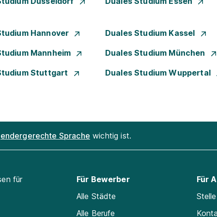
Studium Düsseldorf
Duales Studium Essen
Studium Hannover
Duales Studium Kassel
Studium Mannheim
Duales Studium München
Studium Stuttgart
Duales Studium Wuppertal
endergerechte Sprache
wichtig ist.
sen für
Für Bewerber
Für 
Alle Städte
Stell
Alle Berufe
Kont