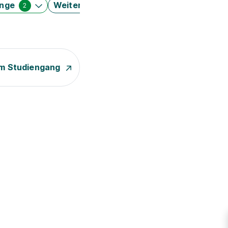
änge
Weitere Filter
2
m Studiengang