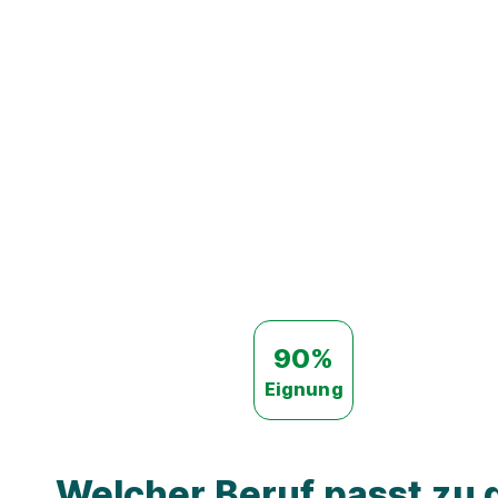
90%
Eignung
Welcher Beruf passt zu d