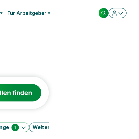
Für Arbeitgeber
llen finden
änge
Weitere Filter
1