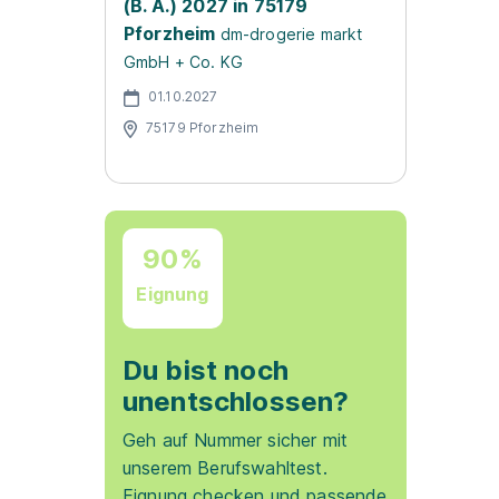
(B. A.) 2027 in 75179
Pforzheim
dm-drogerie markt
GmbH + Co. KG
01.10.2027
75179 Pforzheim
90%
Eignung
Du bist noch
unentschlossen?
Geh auf Nummer sicher mit
unserem Berufswahltest.
Eignung checken und passende