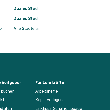
Duales Studium Köln
Duales Studium Nürnberg
Alle Städte ansehen
Arbeitgeber
Für Lehrkräfte
e buchen
Arbeitshefte
akt
Kopiervorlagen
adaten
Linktipps Schulhomepage