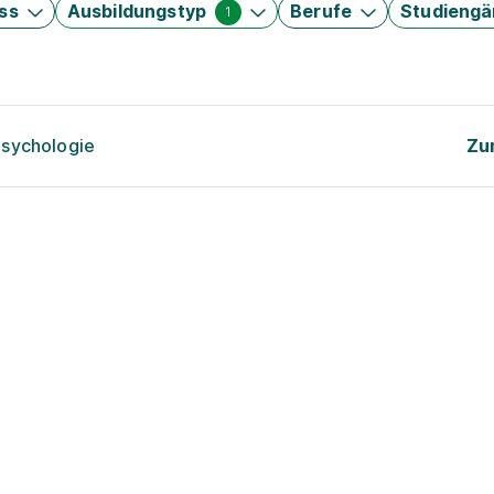
ss
Ausbildungstyp
Berufe
Studieng
1
psychologie
Zu