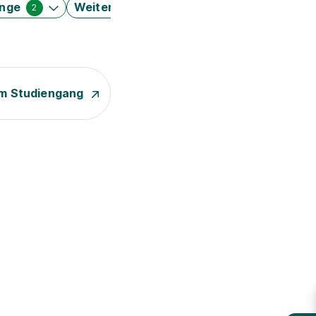
änge
Weitere Filter
2
m Studiengang