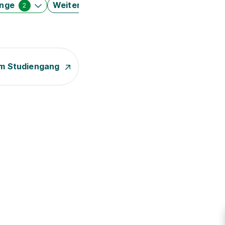
änge
Weitere Filter
2
m Studiengang