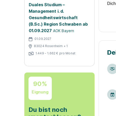
Dich
Duales Studium –
Management i. d.
Jet
Gesundheitswirtschaft
(B.Sc.) Region Schwaben ab
01.09.2027
AOK Bayern
01.09.2027
83024 Rosenheim + 1
De
1.449 - 1.662 € pro Monat
90%
Eignung
Du bist noch