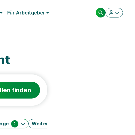
Für Arbeitgeber
nt
llen finden
änge
Weitere Filter
2