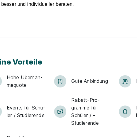
 besser und individueller beraten.
zt bewerben
ine Vorteile
Hohe Über­nah­
Gute An­bin­dung
me­quote
Rabatt-Pro­
Events für Schü­
gramme für
ler / Stu­die­ren­de
Schüler / ­
Studierende