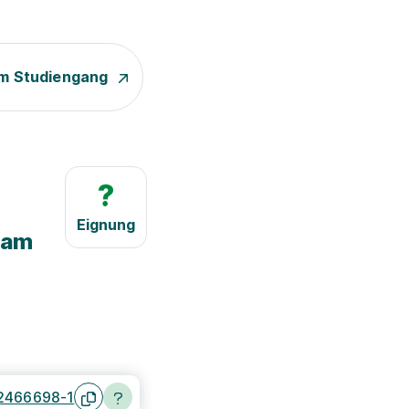
m Studiengang
?
Eignung
 am
2466698-1