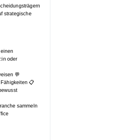
scheidungsträgern
f strategische
 einen
:in oder
eisen 💬
e Fähigkeiten 📋
sbewusst
sbranche sammeln
fice