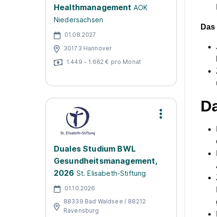
Healthmanagement
AOK
Niedersachsen
Das 
01.08.2027
30173 Hannover
1.449 - 1.662 € pro Monat
Da
Duales Studium BWL
Gesundheitsmanagement,
2026
St. Elisabeth-Stiftung
01.10.2026
88339 Bad Waldsee / 88212
Ravensburg