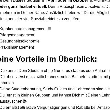
te Dein Duales Studium im
April oder im Oktober
🚀 – direkt
oder ganz flexibel virtuell.
Deine Praxisphasen absolvierst D
rnehmen in Deiner Nähe. Zusätzlich bieten wir Dir die Möglic
in einem der vier Spezialgebiete zu vertiefen:
Krankenhausmanagement 🏢
Pflegemanagement
Gesundheitsökonomie
Praxismanagement
ine Vorteile im Überblick:
Du kannst Dein Studium ohne Numerus clausus oder Aufnahm
Du absolvierst ein staatlich anerkanntes Bachelorstudium mit
Inhalten
Deine Studienberatung, Study Guides und Lehrenden sind stet
Du lernst in kleinen Gruppen und kannst Dich mit Deinen Leh
austauschen📚
Du erhältst attraktive Vergünstigungen und Rabatte bei Amaz