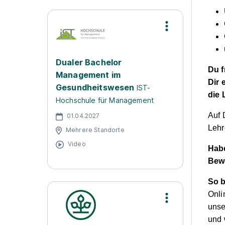
Dualer Bachelor
Du f
Management im
Dir 
Gesundheitswesen
IST-
die 
Hochschule für Management
Auf 
01.04.2027
Lehr
Mehrere Standorte
Video
Habe
Bew
So b
Onli
unse
und 