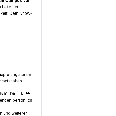
am Campus vor
u bei einem
hkeit, Dein Know-
eprüfung starten
 praxisnahen
s für Dich da 👫
renden persönlich
on und weiteren