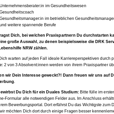
Unternehmensberater:in im Gesundheitswesen
Gesundheitscoach
Gesundheitsmanager:in im betrieblichen Gesundheitsmanag
und weitere spannende Berufe
ragst Dich, bei welchen Praxispartnern Du durchstarten k
eine große Auswahl, zu denen beispielsweise die DRK Se
Lebenshilfe NRW zählen.
Dich warten auf jeden Fall ideale Karriereperspektiven durch pr
e: 2 von 3 Absolvent:innen werden von ihrem Praxispartner 
n wir Dein Interesse geweckt?! Dann freuen wir uns auf 
erbung
.
ewirbst Du Dich für ein Duales Studium:
Bitte fülle im erste
ne-Formular alle notwendigen Felder aus. Im Anschluss erhäl
rem Bewerbungsportal. Dort erfährst Du das Wichtigste zum 
wir möchten Dich dort durch einige Fragen besser kennenlern