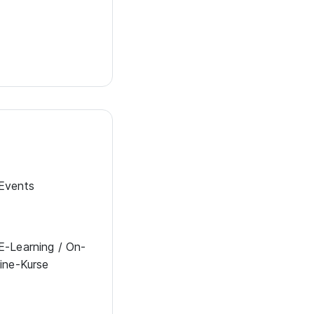
Events
E-Lear­ning / On­
line-Kur­se