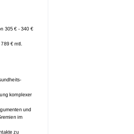
n 305 € - 340 €
789 € mtl.
sundheits-
rung komplexer
Argumenten und
 Gremien im
ntakte zu