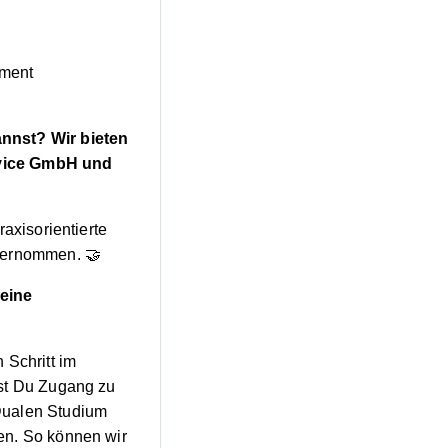
ement
annst? Wir bieten
rvice GmbH und
axisorientierte
übernommen. 🤝
Deine
n Schritt im
tst Du Zugang zu
Dualen Studium
en. So können wir