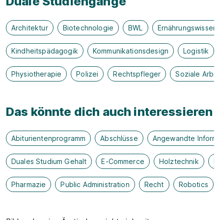
Duale Studiengänge
Architektur
Biotechnologie
BWL
Ernährungswissen
Kindheitspädagogik
Kommunikationsdesign
Logistik
Physiotherapie
Polizei
Rechtspfleger
Soziale Arbei
Das könnte dich auch interessieren
Abiturientenprogramm
Abschlüsse
Angewandte Informa
Duales Studium Gehalt
E-Commerce
Holztechnik
H
Pharmazie
Public Administration
Recht
Robotics