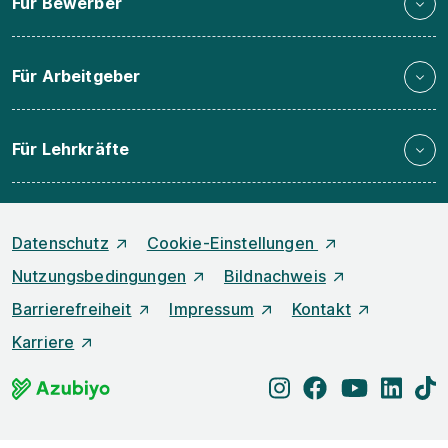
Für Bewerber
Für Arbeitgeber
Für Lehrkräfte
Datenschutz
Cookie-Einstellungen
Nutzungsbedingungen
Bildnachweis
Barrierefreiheit
Impressum
Kontakt
Karriere
instagram
facebook
youtube
linked
t