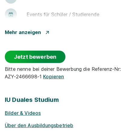
Events für Schü­ler / Stu­die­ren­de
Rabatt-Pro­gramme für Schüler / ­Studierende
Mehr anzeigen
E-Lear­ning / On­line-Kur­se
Jetzt bewerben
Projekt­kooper­ationen mit Unternehmen
Bitte nenne bei deiner Bewerbung die Referenz-Nr:
AZY-2466698-1
Kopieren
Alumni­netz­werk
Exkur­sionen
IU Duales Studium
Bilder & Videos
Möglichkeit Homeoffice
Über den Ausbildungsbetrieb