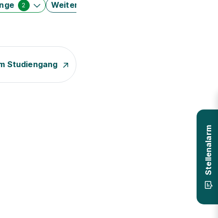
änge
Weitere Filter
2
m Studiengang
Stellenalarm