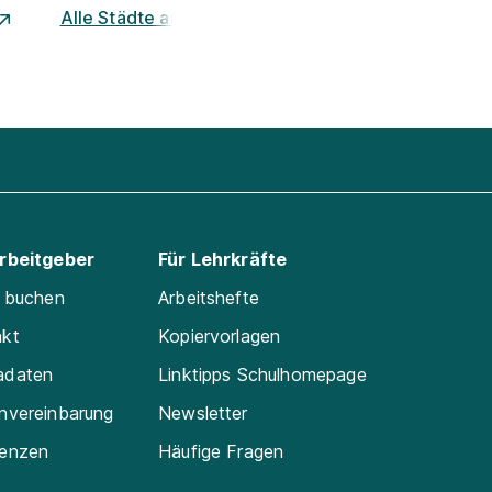
Alle Städte ansehen
Arbeitgeber
Für Lehrkräfte
e buchen
Arbeitshefte
akt
Kopiervorlagen
adaten
Linktipps Schulhomepage
nvereinbarung
Newsletter
renzen
Häufige Fragen