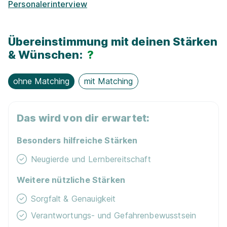
Fahrt­kosten­zu­schuss
Personalerinterview
Vermögens­wirksame Leistungen
Übereinstimmung mit deinen Stärken
& Wünschen:
?
Zu­satz­qua­li­fi­ka­tio­nen
ohne Matching
mit Matching
Exkur­sionen
Nachhaltigkeit / Umweltschutz
Das wird von dir erwartet:
Besonders hilfreiche Stärken
Kostenloses WLAN
Neugierde und Lernbereitschaft
Möglichkeit Homeoffice
Weitere nützliche Stärken
Sorgfalt & Genauigkeit
Mobiles Arbeiten
Verantwortungs- und Gefahrenbewusstsein