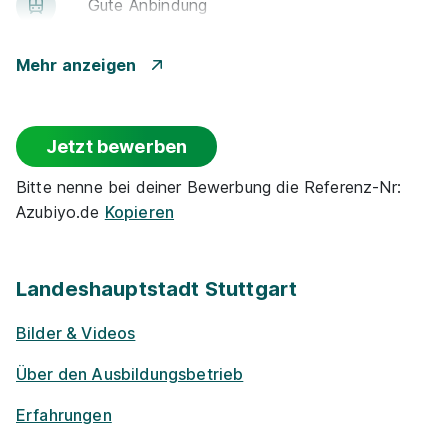
Gute An­bin­dung
Kantine
Mehr anzeigen
Events
Jetzt bewerben
Flexible Arbeitszeit
Bitte nenne bei deiner Bewerbung die Referenz-Nr:
Azubiyo.de
Kopieren
(Optionaler) Auslandsaufenthalt
Woh­nungs-Un­ter­stüt­zung
Landeshauptstadt Stuttgart
Bilder & Videos
Azubi-Frei­zei­ten
Über den Ausbildungsbetrieb
Ge­sund­heits­maß­nah­men
Erfahrungen