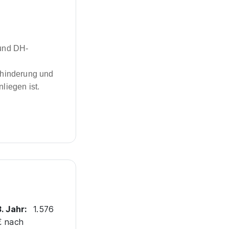
 und DH-
ehinderung und
liegen ist.
3. Jahr:
1.576
€ nach