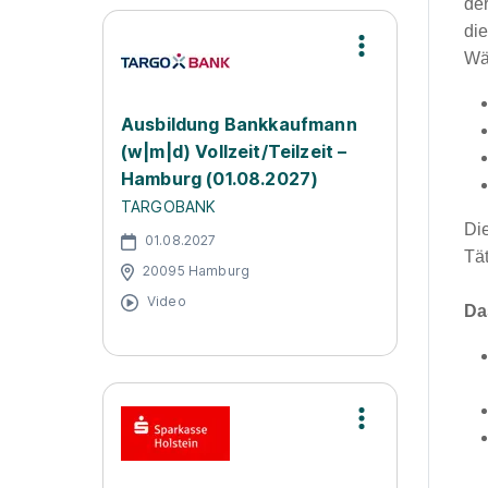
der
di
Wä
Ausbildung Bankkaufmann
(w|m|d) Vollzeit/Teilzeit –
Hamburg (01.08.2027)
TARGOBANK
Di
01.08.2027
Tä
20095 Hamburg
Video
Da