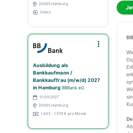
20095 Hamburg
Je
Video
BB
Wi
Di
Ausbildung als
Er
Bankkaufmann /
erf
Bankkauffrau (m/w/d) 2027
sy
in Hamburg
BBBank eG
Wir
si
01.09.2027
Ku
20095 Hamburg
1.443 - 1.576 € pro Monat
De
Al