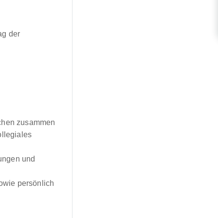
ag der
nschen zusammen
llegiales
stungen und
sowie persönlich