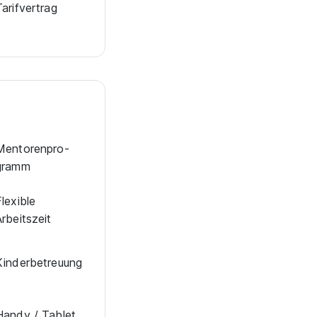
Tarifvertrag
en­to­ren­pro­
gramm
Flexible
Arbeitszeit
in­der­be­treu­ung
Han­dy / Tab­let