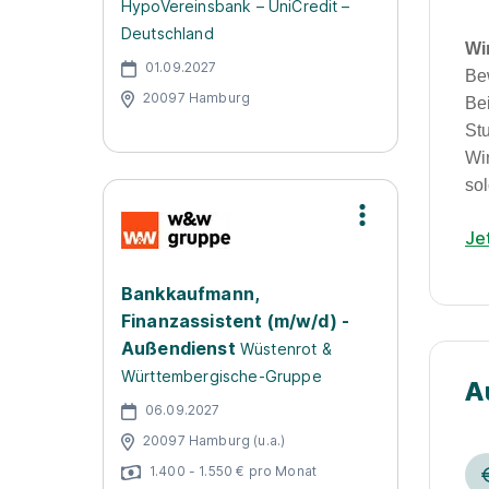
HypoVereinsbank – UniCredit –
Deutschland
Wi
01.09.2027
Be
20097 Hamburg
Be
St
Wi
sol
Je
Bankkaufmann,
Finanzassistent (m/w/d) -
Außendienst
Wüstenrot &
Württembergische-Gruppe
A
06.09.2027
20097 Hamburg (u.a.)
1.400 - 1.550 € pro Monat