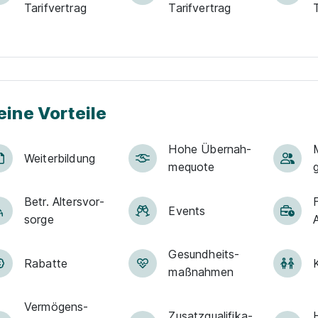
Tarifvertrag
Tarifvertrag
eine Vorteile
Hohe Über­nah­
M
Weiter­bildung
me­quote
Betr. Alters­vor­
Events
sorge
Ge­sund­heits­
Rabatte
K
maß­nah­men
Vermögens­
Zu­satz­qua­li­fi­ka­