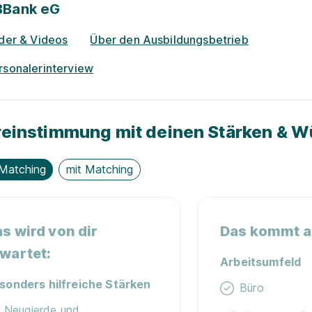
BBank eG
lder & Videos
Über den Ausbildungsbetrieb
rsonalerinterview
einstimmung mit deinen Stärken & 
Matching
mit Matching
s wird von dir
Das kommt au
wartet:
Arbeitsumfeld
sonders hilfreiche Stärken
Büro
Neugierde und