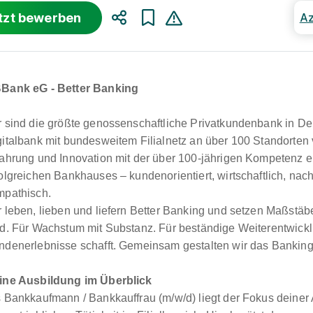
tzt bewerben
Az
Teilen
Bank eG - Better Banking
r sind die größte genossenschaftliche Privatkundenbank in De
gitalbank mit bundesweitem Filialnetz an über 100 Standorten 
fahrung und Innovation mit der über 100-jährigen Kompetenz e
olgreichen Bankhauses – kundenorientiert, wirtschaftlich, nac
mpathisch.
 leben, lieben und liefern Better Banking und setzen Maßstäbe
nd. Für Wachstum mit Substanz. Für beständige Weiterentwickl
ndenerlebnisse schafft. Gemeinsam gestalten wir das Bankin
ine Ausbildung im Überblick
s Bankkaufmann / Bankkauffrau (m/w/d) liegt der Fokus deiner