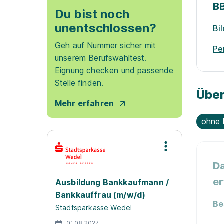
B
Du bist noch
unentschlossen?
Bi
Geh auf Nummer sicher mit
Pe
unserem Berufswahltest.
Eignung checken und passende
Stelle finden.
Über
Mehr erfahren
ohne 
Da
er
Ausbildung Bankkaufmann /
Bankkauffrau (m/w/d)
Be
Stadtsparkasse Wedel
01.08.2027