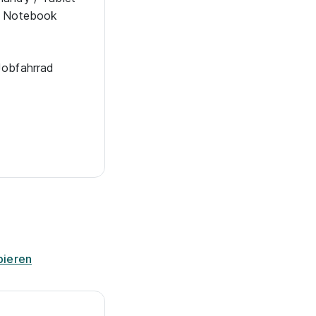
/ Note­book
Jobfahrrad
pieren