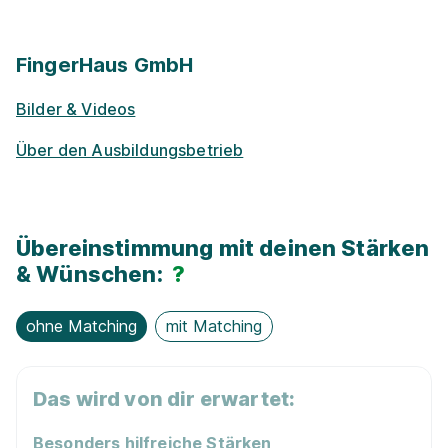
Ge­sund­heits­maß­nah­men
FingerHaus GmbH
Vermögens­wirksame Leistungen
Bilder & Videos
Events für Schü­ler / Stu­die­ren­de
Über den Ausbildungsbetrieb
Rabatt-Pro­gramme für Schüler / ­Studierende
Projekt­kooper­ationen mit Unternehmen
Übereinstimmung mit deinen Stärken
& Wünschen:
?
Exkur­sionen
ohne Matching
mit Matching
Nachhaltigkeit / Umweltschutz
Das wird von dir erwartet:
Kostenloses WLAN
Besonders hilfreiche Stärken