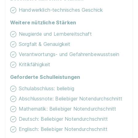
Jobfahrrad
Handwerklich-technisches Geschick
Kantine
Weitere nützliche Stärken
Neugierde und Lernbereitschaft
Woh­nungs-Un­ter­stüt­zung
Sorgfalt & Genauigkeit
Verantwortungs- und Gefahrenbewusstsein
Lern­mit­tel­zu­schuss
Kritikfähigkeit
Sach­zuwen­dun­gen
Geforderte Schulleistungen
Schulabschluss: beliebig
Fi­nan­zi­el­le Son­der­leis­tun­gen
Abschlussnote: Beliebiger Notendurchschnitt
Mathematik: Beliebiger Notendurchschnitt
Deutsch: Beliebiger Notendurchschnitt
Englisch: Beliebiger Notendurchschnitt