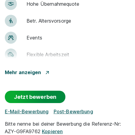
Hohe Über­nah­me­quote
Betr. Alters­vor­sorge
Events
Flexible Arbeitszeit
Rabatte
Mehr anzeigen
Park­plätze
Jetzt bewerben
Frei­zeit­an­ge­bo­te
E-Mail-Bewerbung
Post-Bewerbung
Barriere­frei­heit
Bitte nenne bei deiner Bewerbung die Referenz-Nr:
AZY-G9FA9762
Kopieren