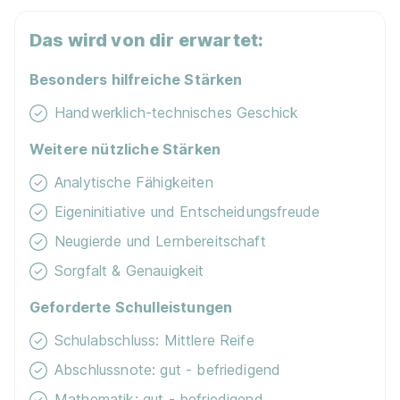
Vermögens­wirksame Leistungen
Das wird von dir erwartet:
Besonders hilfreiche Stärken
Han­dy / Tab­let / Note­book
Handwerklich-technisches Geschick
Nachhaltigkeit / Umweltschutz
Weitere nützliche Stärken
Analytische Fähigkeiten
Kostenloses WLAN
Eigeninitiative und Entscheidungsfreude
Jobfahrrad
Neugierde und Lernbereitschaft
Sorgfalt & Genauigkeit
Geforderte Schulleistungen
Schulabschluss: Mittlere Reife
Abschlussnote: gut - befriedigend
Mathematik: gut - befriedigend