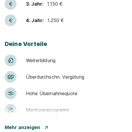
3. Jahr:
1.150 €
4. Jahr:
1.250 €
Deine Vorteile
Weiter­bildung
Über­durch­schn. Ver­gü­tung
Hohe Über­nah­me­quote
Men­to­ren­pro­gramm
Betr. Alters­vor­sorge
Mehr anzeigen