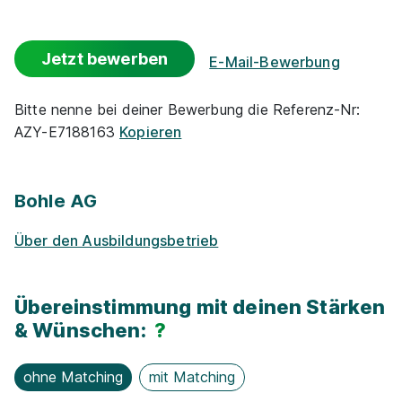
Gute An­bin­dung
Jetzt bewerben
E-Mail-Bewerbung
Events
Bitte nenne bei deiner Bewerbung die Referenz-Nr:
AZY-E7188163
Kopieren
Flexible Arbeitszeit
(Optionaler) Auslandsaufenthalt
Bohle AG
Rabatte
Über den Ausbildungsbetrieb
Park­plätze
Übereinstimmung mit deinen Stärken
& Wünschen:
?
Azubi-Frei­zei­ten
ohne Matching
mit Matching
Ge­sund­heits­maß­nah­men