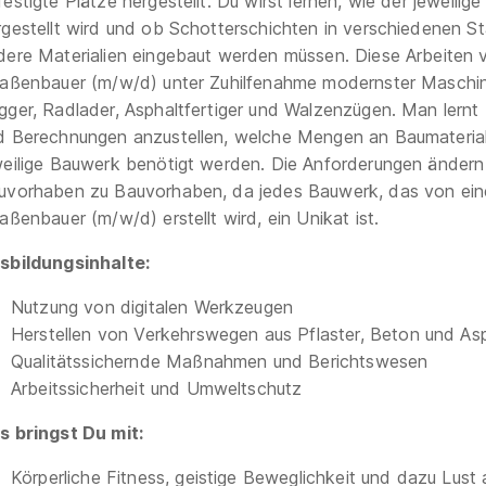
estigte Plätze hergestellt. Du wirst lernen, wie der jeweilig
rgestellt wird und ob Schotterschichten in verschiedenen S
dere Materialien eingebaut werden müssen. Diese Arbeiten v
raßenbauer (m/w/d) unter Zuhilfenahme modernster Maschi
gger, Radlader, Asphaltfertiger und Walzenzügen. Man lernt 
d Berechnungen anzustellen, welche Mengen an Baumaterial
weilige Bauwerk benötigt werden. Die Anforderungen ändern
uvorhaben zu Bauvorhaben, da jedes Bauwerk, das von ei
aßenbauer (m/w/d) erstellt wird, ein Unikat ist.
sbildungsinhalte:
Nutzung von digitalen Werkzeugen
Herstellen von Verkehrswegen aus Pflaster, Beton und As
Qualitätssichernde Maßnahmen und Berichtswesen
Arbeitssicherheit und Umweltschutz
s bringst Du mit:
Körperliche Fitness, geistige Beweglichkeit und dazu Lust