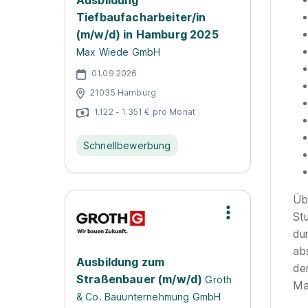
Ausbildung
Tiefbaufacharbeiter/in
(m/w/d) in Hamburg 2025
Max Wiede GmbH
01.09.2026
21035 Hamburg
1.122 - 1.351 € pro Monat
Schnellbewerbung
Üb
St
du
ab
Ausbildung zum
de
Straßenbauer (m/w/d)
Groth
Ma
& Co. Bauunternehmung GmbH