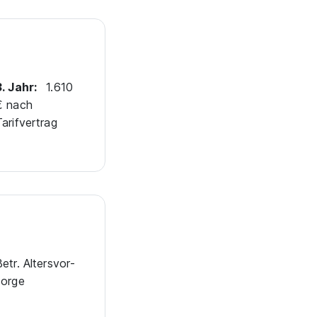
3. Jahr:
1.610
€ nach
Tarifvertrag
etr. Alters­vor­
sorge