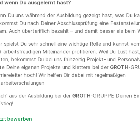
d wenn Du ausgelernt hast?
nn Du uns während der Ausbildung gezeigt hast, was Du ka
kommst Du nach Deiner Abschlussprüfung eine Festanstellu
am. Auch übertariflich bezahlt – und damit besser als beim
er spielst Du sehr schnell eine wichtige Rolle und kannst vo
d arbeitsfreudigen Miteinander profitieren. Weil Du Lust has
isten, bekommst Du bei uns frühzeitig Projekt- und Persona
ite Deine eigenen Projekte und klettere bei der
GROTH
-GR
riereleiter hoch! Wir helfen Dir dabei mit regelmäßigen
tarbeiterschulungen.
ch’ aus der Ausbildung bei der
GROTH
-GRUPPE Deinen Ein
stieg!
tzt bewerben