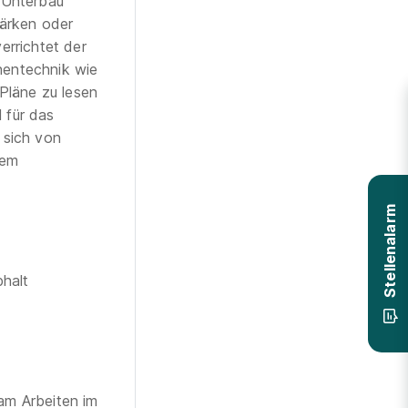
e Unterbau
tärken oder
errichtet der
nentechnik wie
Pläne zu lesen
 für das
 sich von
nem
Stellenalarm
phalt
 am Arbeiten im