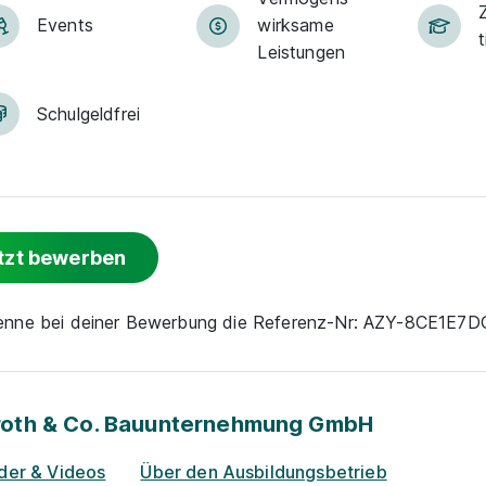
Z
Events
wirksame
t
Leistungen
Schulgeld­frei
tzt bewerben
nenne bei deiner Bewerbung die Referenz-Nr: AZY-8CE1E7
roth & Co. Bauunternehmung GmbH
lder & Videos
Über den Ausbildungsbetrieb