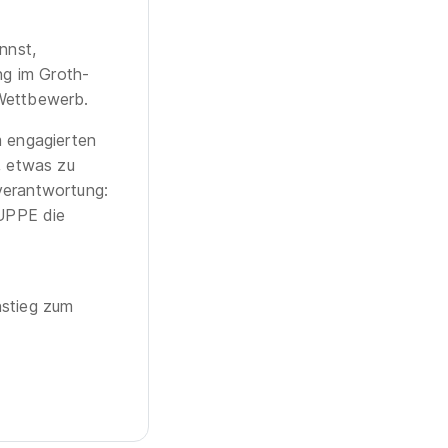
nnst,
ng im Groth-
 Wettbewerb.
m engagierten
t, etwas zu
lverantwortung:
UPPE die
stieg zum