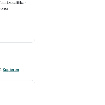
u­satz­qua­li­fi­ka­
io­nen
DG
Kopieren