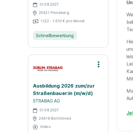
Un
01.08.2027
25421 Pinneberg
We
1.122 - 1.610 € pro Monat
be
Te
Schnellbewerbung
Hi
un
le
Le
Kar
Mi
Ausbildung 2026 zum/zur
Ma
Straßenbauer:in (m/w/d)
Auf
STRABAG AG
01.08.2027
Je
24619 Bornhöved
Video