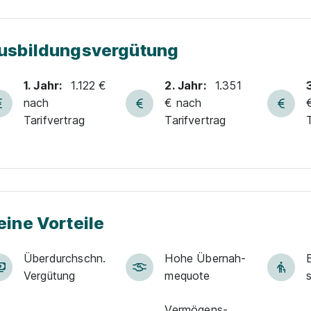
usbildungsvergütung
1. Jahr:
1.122 €
2. Jahr:
1.351
nach
€ nach
Tarifvertrag
Tarifvertrag
eine Vorteile
Über­durch­schn.
Hohe Über­nah­
B
Ver­gü­tung
me­quote
Vermögens­