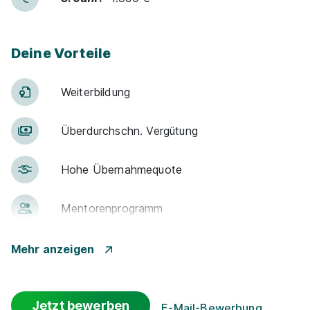
Deine Vorteile
Weiter­bildung
Über­durch­schn. Ver­gü­tung
Hohe Über­nah­me­quote
Men­to­ren­pro­gramm
Gute An­bin­dung
Mehr anzeigen
Events
Jetzt bewerben
E-Mail-Bewerbung