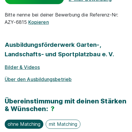
Park­plätze
Bitte nenne bei deiner Bewerbung die Referenz-Nr:
AZY-6815
Kopieren
Azubi-Frei­zei­ten
Zu­satz­qua­li­fi­ka­tio­nen
Ausbildungsförderwerk Garten-,
Landschafts- und Sportplatzbau e. V.
Events für Schü­ler / Stu­die­ren­de
Bilder & Videos
Exkur­sionen
Über den Ausbildungsbetrieb
Nachhaltigkeit / Umweltschutz
Übereinstimmung mit deinen Stärken
Kostenloses WLAN
& Wünschen:
?
Lern­mit­tel­zu­schuss
ohne Matching
mit Matching