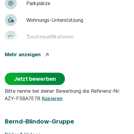
Park­plätze
Woh­nungs-Un­ter­stüt­zung
Zu­satz­qua­li­fi­ka­tio­nen
Events für Schü­ler / Stu­die­ren­de
Mehr anzeigen
Rabatt-Pro­gramme für Schüler / ­Studierende
Jetzt bewerben
Praktikums-Pool
Bitte nenne bei deiner Bewerbung die Referenz-Nr:
AZY-F3BA7E7B
Kopieren
E-Lear­ning / On­line-Kur­se
Projekt­kooper­ationen mit Unternehmen
Bernd-Blindow-Gruppe